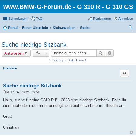
www.BMW-G-Forum.de - G 310 R - G 310 GS
Schnellzugriff
FAQ
Registrieren
Anmelden
Portal
Foren-Übersicht
Kleinanzeigen
Suche
uc
he
Suche niedrige Sitzbank
Antworten
3 Beiträge • Seite
1
von
1
Fireblade
Zitat
Suche niedrige Sitzbank
Mi 17. Sep 2025, 09:50
B
e
Hallo, suche für eine G310 R Bj. 2023 eine niedrige Sitzbank. Falls Ihr
i
eine habt oder nicht mehr benötigt, schreibt mich bitte mit Bildern an.
t
r
a
Gruß
g
Christian