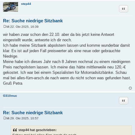
step44
Zitat
Re: Suche niedrige Sitzbank
Mi 22. Okt 2025, 16:39
B
e
wir haben zwar schon den 22.10. aber da bis jetzt keine Antwort
i
eingestellt wurde, antworte ich dir noch.
t
r
Ich habe meine Sitzbank abpolstern lassen und komme wunderbar damit
a
klar. Es ist auf jeden Fall preiswerter als eine neue oder gebrauchte
g
Niedrige.
Meine habe ich dieses Jahr nach 8 Jahren nochmal zu einem niedrigeren
Preis nachpolstern lassen. Ich meine das hätte mittlerweile neu 120,-€
gekostet. Ich war bei einem Spezialisten für Motorradsitzbänke. Schau
mal bei alles-fürn-arsch.de nach wenn du nicht schon was gefunden hast.
Gruß Petra
G310muc
Zitat
Re: Suche niedrige Sitzbank
Mi 29. Okt 2025, 10:57
B
e
i
step44 hat geschrieben:
t