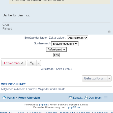
Schau mal bei alles-fürn-arsch.de nach
r
a
g
Danke für den Tipp
Gruß
Richard
Beiträge der letzten Zeit anzeigen:
Sortiere nach
Antworten
3 Beiträge • Seite
1
von
1
Gehe zu Forum
WER IST ONLINE?
Mitglieder in diesem Forum: 0 Mitglieder und 0 Gäste
Portal
Foren-Übersicht
Kontakt
Das Team
Powered by
phpBB
® Forum Software © phpBB Limited
Deutsche Übersetzung durch
phpBB.de