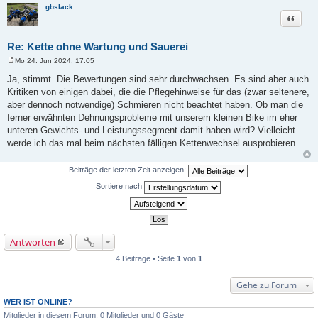
g
gbslack
Zitat
Re: Kette ohne Wartung und Sauerei
Mo 24. Jun 2024, 17:05
B
e
Ja, stimmt. Die Bewertungen sind sehr durchwachsen. Es sind aber auch
i
Kritiken von einigen dabei, die die Pflegehinweise für das (zwar seltenere,
t
r
aber dennoch notwendige) Schmieren nicht beachtet haben. Ob man die
a
ferner erwähnten Dehnungsprobleme mit unserem kleinen Bike im eher
g
unteren Gewichts- und Leistungssegment damit haben wird? Vielleicht
werde ich das mal beim nächsten fälligen Kettenwechsel ausprobieren ....
Beiträge der letzten Zeit anzeigen:
Sortiere nach
Antworten
4 Beiträge • Seite
1
von
1
Gehe zu Forum
WER IST ONLINE?
Mitglieder in diesem Forum: 0 Mitglieder und 0 Gäste