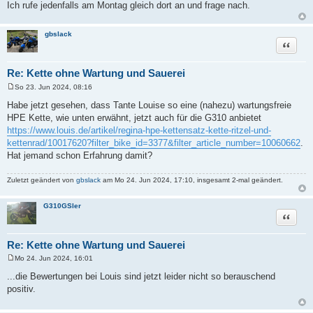
Ich rufe jedenfalls am Montag gleich dort an und frage nach.
gbslack
Zitat
Re: Kette ohne Wartung und Sauerei
So 23. Jun 2024, 08:16
B
e
Habe jetzt gesehen, dass Tante Louise so eine (nahezu) wartungsfreie
i
HPE Kette, wie unten erwähnt, jetzt auch für die G310 anbietet
t
r
https://www.louis.de/artikel/regina-hpe-kettensatz-kette-ritzel-und-
a
kettenrad/10017620?filter_bike_id=3377&filter_article_number=10060662
.
g
Hat jemand schon Erfahrung damit?
Zuletzt geändert von
gbslack
am Mo 24. Jun 2024, 17:10, insgesamt 2-mal geändert.
G310GSler
Zitat
Re: Kette ohne Wartung und Sauerei
Mo 24. Jun 2024, 16:01
B
e
...die Bewertungen bei Louis sind jetzt leider nicht so berauschend
i
positiv.
t
r
a