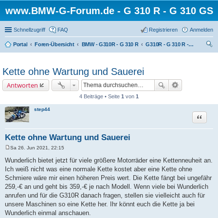
www.BMW-G-Forum.de - G 310 R - G 310 GS
Schnellzugriff
FAQ
Registrieren
Anmelden
Portal
Foren-Übersicht
BMW - G310R - G 310 R
G310R - G 310 R - Zubehör
uc
he
Kette ohne Wartung und Sauerei
Antworten
4 Beiträge • Seite
1
von
1
step44
Zitat
Kette ohne Wartung und Sauerei
Sa 26. Jun 2021, 22:15
B
e
Wunderlich bietet jetzt für viele größere Motorräder eine Kettenneuheit an.
i
Ich weiß nicht was eine normale Kette kostet aber eine Kette ohne
t
r
Schmiere wäre mir einen höheren Preis wert. Die Kette fängt bei ungefähr
a
259,-€ an und geht bis 359,-€ je nach Modell. Wenn viele bei Wunderlich
g
anrufen und für die G310R danach fragen, stellen sie vielleicht auch für
unsere Maschinen so eine Kette her. Ihr könnt euch die Kette ja bei
Wunderlich einmal anschauen.