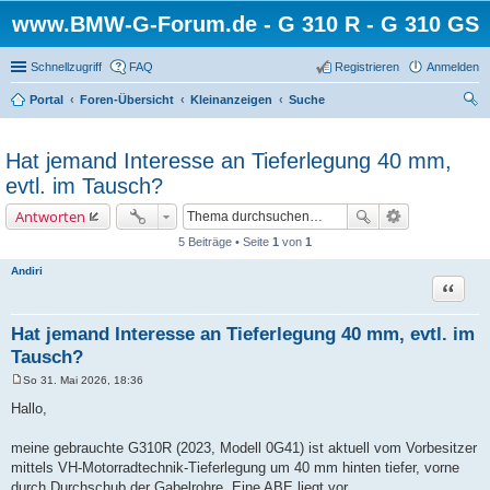
www.BMW-G-Forum.de - G 310 R - G 310 GS
Schnellzugriff
FAQ
Registrieren
Anmelden
Portal
Foren-Übersicht
Kleinanzeigen
Suche
uc
he
Hat jemand Interesse an Tieferlegung 40 mm,
evtl. im Tausch?
Antworten
5 Beiträge • Seite
1
von
1
Andiri
Zitat
Hat jemand Interesse an Tieferlegung 40 mm, evtl. im
Tausch?
So 31. Mai 2026, 18:36
B
e
Hallo,
i
t
r
meine gebrauchte G310R (2023, Modell 0G41) ist aktuell vom Vorbesitzer
a
mittels VH-Motorradtechnik-Tieferlegung um 40 mm hinten tiefer, vorne
g
durch Durchschub der Gabelrohre. Eine ABE liegt vor.