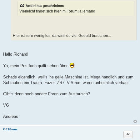
r
Andiri hat geschrieben:
a
g
Vielleicht findet sich hier im Forum ja jemand
Hier ist sehr wenig los, da wirst du viel Geduld brauchen...
Hallo Richard!
Yo, mein Postfach quillt schon über.
Schade eigentlich, weil's 'ne geile Maschine ist. Mega handlich und zum
Schrauben ein Traum. Fazer, ZR7, V-Strom waren unheimlich verbaut.
Gibt's denn noch andere Foren zum Austausch?
VG
Andreas
G310muc
Zitat