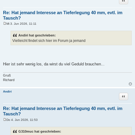
Re: Hat jemand Interesse an Tieferlegung 40 mm, evtl. im
Tausch?
Mi 3. Jun 2026, 11:11
B
e
i
Andiri hat geschrieben:
t
Vielleicht findet sich hier im Forum ja jemand
r
a
g
Hier ist sehr wenig los, da wirst du viel Geduld brauchen...
Gruß
Richard
Andiri
Zitat
Re: Hat jemand Interesse an Tieferlegung 40 mm, evtl. im
Tausch?
Do 4. Jun 2026, 11:53
B
e
i
G310muc hat geschrieben:
t