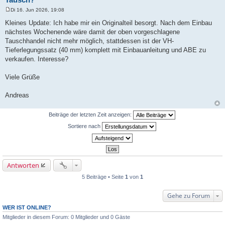
Di 16. Jun 2026, 19:08
B
e
Kleines Update: Ich habe mir ein Originalteil besorgt. Nach dem Einbau
i
nächstes Wochenende wäre damit der oben vorgeschlagene
t
r
Tauschhandel nicht mehr möglich, stattdessen ist der VH-
a
Tieferlegungssatz (40 mm) komplett mit Einbauanleitung und ABE zu
g
verkaufen. Interesse?
Viele Grüße
Andreas
Beiträge der letzten Zeit anzeigen:
Sortiere nach
Antworten
5 Beiträge • Seite
1
von
1
Gehe zu Forum
WER IST ONLINE?
Mitglieder in diesem Forum: 0 Mitglieder und 0 Gäste