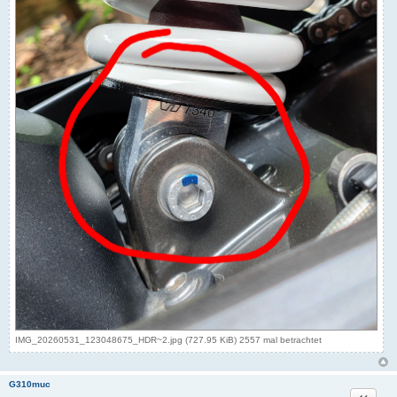
IMG_20260531_123048675_HDR~2.jpg (727.95 KiB) 2557 mal betrachtet
G310muc
Zitat