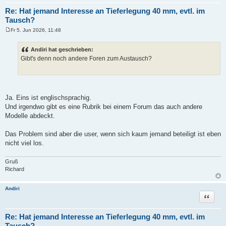
Re: Hat jemand Interesse an Tieferlegung 40 mm, evtl. im
Tausch?
Fr 5. Jun 2026, 11:48
B
e
i
Andiri hat geschrieben:
t
Gibt's denn noch andere Foren zum Austausch?
r
a
g
Ja. Eins ist englischsprachig.
Und irgendwo gibt es eine Rubrik bei einem Forum das auch andere
Modelle abdeckt.
Das Problem sind aber die user, wenn sich kaum jemand beteiligt ist eben
nicht viel los.
Gruß
Richard
Andiri
Zitat
Re: Hat jemand Interesse an Tieferlegung 40 mm, evtl. im
Tausch?