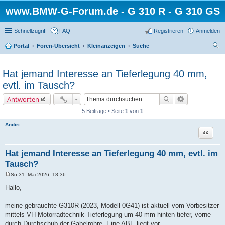
www.BMW-G-Forum.de - G 310 R - G 310 GS
Schnellzugriff
FAQ
Registrieren
Anmelden
Portal
Foren-Übersicht
Kleinanzeigen
Suche
uc
he
Hat jemand Interesse an Tieferlegung 40 mm,
evtl. im Tausch?
Antworten
5 Beiträge • Seite
1
von
1
Andiri
Zitat
Hat jemand Interesse an Tieferlegung 40 mm, evtl. im
Tausch?
So 31. Mai 2026, 18:36
B
e
Hallo,
i
t
r
meine gebrauchte G310R (2023, Modell 0G41) ist aktuell vom Vorbesitzer
a
mittels VH-Motorradtechnik-Tieferlegung um 40 mm hinten tiefer, vorne
g
durch Durchschub der Gabelrohre. Eine ABE liegt vor.