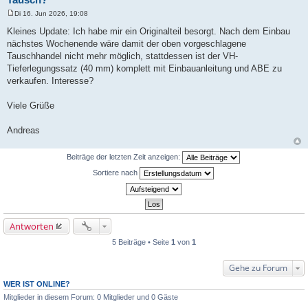
Di 16. Jun 2026, 19:08
B
e
Kleines Update: Ich habe mir ein Originalteil besorgt. Nach dem Einbau
i
nächstes Wochenende wäre damit der oben vorgeschlagene
t
r
Tauschhandel nicht mehr möglich, stattdessen ist der VH-
a
Tieferlegungssatz (40 mm) komplett mit Einbauanleitung und ABE zu
g
verkaufen. Interesse?
Viele Grüße
Andreas
Beiträge der letzten Zeit anzeigen:
Sortiere nach
Antworten
5 Beiträge • Seite
1
von
1
Gehe zu Forum
WER IST ONLINE?
Mitglieder in diesem Forum: 0 Mitglieder und 0 Gäste