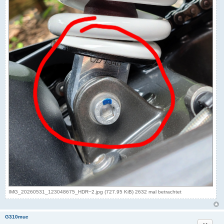
IMG_20260531_123048675_HDR~2.jpg (727.95 KiB) 2632 mal betrachtet
G310muc
Zitat