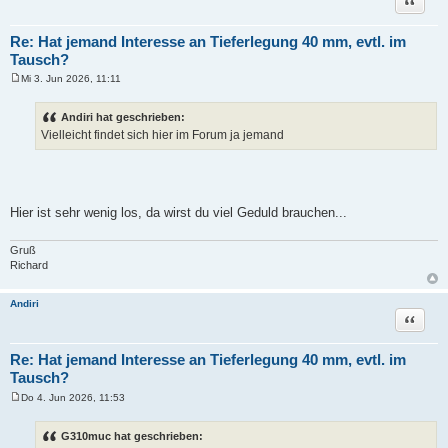
Re: Hat jemand Interesse an Tieferlegung 40 mm, evtl. im
Tausch?
Mi 3. Jun 2026, 11:11
B
e
i
Andiri hat geschrieben:
t
Vielleicht findet sich hier im Forum ja jemand
r
a
g
Hier ist sehr wenig los, da wirst du viel Geduld brauchen...
Gruß
Richard
Andiri
Zitat
Re: Hat jemand Interesse an Tieferlegung 40 mm, evtl. im
Tausch?
Do 4. Jun 2026, 11:53
B
e
i
G310muc hat geschrieben:
t