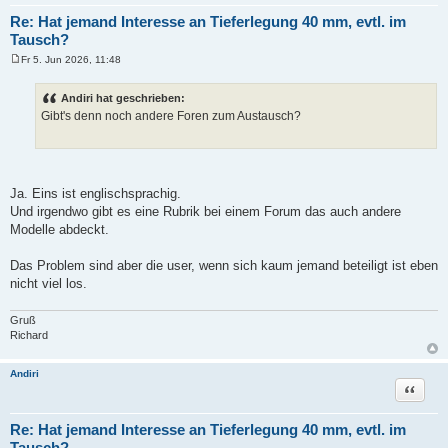
Re: Hat jemand Interesse an Tieferlegung 40 mm, evtl. im
Tausch?
Fr 5. Jun 2026, 11:48
B
e
i
Andiri hat geschrieben:
t
Gibt's denn noch andere Foren zum Austausch?
r
a
g
Ja. Eins ist englischsprachig.
Und irgendwo gibt es eine Rubrik bei einem Forum das auch andere
Modelle abdeckt.
Das Problem sind aber die user, wenn sich kaum jemand beteiligt ist eben
nicht viel los.
Gruß
Richard
Andiri
Zitat
Re: Hat jemand Interesse an Tieferlegung 40 mm, evtl. im
Tausch?