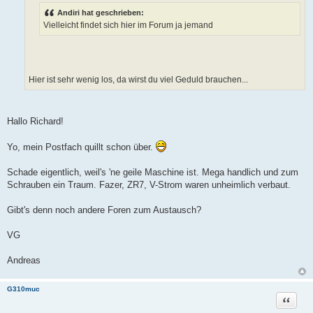
r
Andiri hat geschrieben:
a
g
Vielleicht findet sich hier im Forum ja jemand
Hier ist sehr wenig los, da wirst du viel Geduld brauchen...
Hallo Richard!
Yo, mein Postfach quillt schon über.
Schade eigentlich, weil's 'ne geile Maschine ist. Mega handlich und zum
Schrauben ein Traum. Fazer, ZR7, V-Strom waren unheimlich verbaut.
Gibt's denn noch andere Foren zum Austausch?
VG
Andreas
G310muc
Zitat