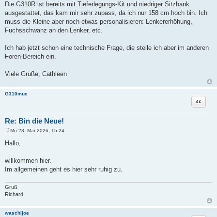
Die G310R ist bereits mit Tieferlegungs-Kit und niedriger Sitzbank
ausgestattet, das kam mir sehr zupass, da ich nur 158 cm hoch bin. Ich
muss die Kleine aber noch etwas personalisieren: Lenkererhöhung,
Fuchsschwanz an den Lenker, etc.
Ich hab jetzt schon eine technische Frage, die stelle ich aber im anderen
Foren-Bereich ein.
Viele Grüße, Cathleen
G310muc
Zitat
Re: Bin die Neue!
Mo 23. Mär 2026, 15:24
B
e
Hallo,
i
t
r
willkommen hier.
a
Im allgemeinen geht es hier sehr ruhig zu.
g
Gruß
Richard
waschljoe