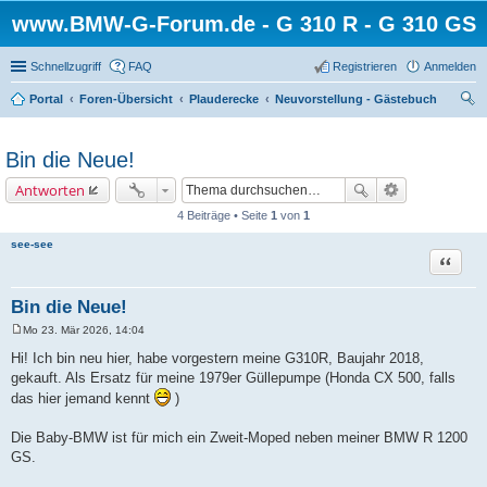
www.BMW-G-Forum.de - G 310 R - G 310 GS
Schnellzugriff
FAQ
Registrieren
Anmelden
Portal
Foren-Übersicht
Plauderecke
Neuvorstellung - Gästebuch
uc
he
Bin die Neue!
Antworten
4 Beiträge • Seite
1
von
1
see-see
Zitat
Bin die Neue!
Mo 23. Mär 2026, 14:04
B
e
Hi! Ich bin neu hier, habe vorgestern meine G310R, Baujahr 2018,
i
gekauft. Als Ersatz für meine 1979er Güllepumpe (Honda CX 500, falls
t
r
das hier jemand kennt
)
a
g
Die Baby-BMW ist für mich ein Zweit-Moped neben meiner BMW R 1200
GS.