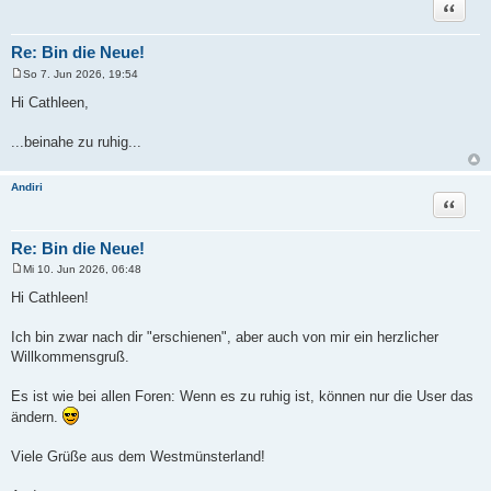
Zitat
Re: Bin die Neue!
So 7. Jun 2026, 19:54
B
e
Hi Cathleen,
i
t
r
...beinahe zu ruhig...
a
g
Andiri
Zitat
Re: Bin die Neue!
Mi 10. Jun 2026, 06:48
B
e
Hi Cathleen!
i
t
r
Ich bin zwar nach dir "erschienen", aber auch von mir ein herzlicher
a
Willkommensgruß.
g
Es ist wie bei allen Foren: Wenn es zu ruhig ist, können nur die User das
ändern.
Viele Grüße aus dem Westmünsterland!