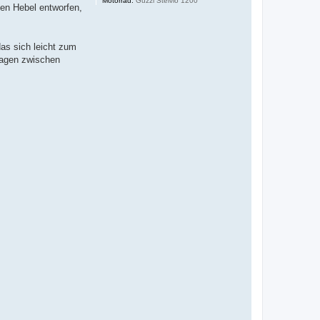
Motorrad:
Guzzi Stelvio 1200
nen Hebel entworfen,
das sich leicht zum
sagen zwischen