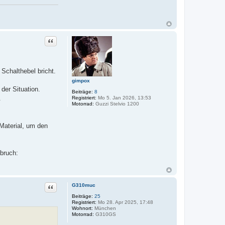
Zitat
 Schalthebel bricht.
gimpox
 der Situation.
Beiträge:
8
.
Registriert:
Mo 5. Jan 2026, 13:53
Motorrad:
Guzzi Stelvio 1200
 Material, um den
bruch:
Zitat
G310muc
Beiträge:
25
Registriert:
Mo 28. Apr 2025, 17:48
Wohnort:
München
Motorrad:
G310GS