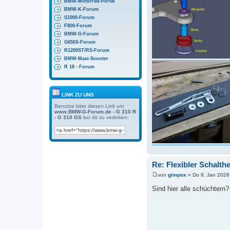
BMW-Motorrad-Portal
BMW-K-Forum
S1000-Forum
F800-Forum
BMW-G-Forum
G650X-Forum
R1200ST/RS-Forum
BMW-Maxi-Scooter
R 18 - Forum
LINK ZU UNS
Benutze bitte diesen Link um
www.BMW-G-Forum.de - G 310 R
- G 310 GS
bei dir zu verlinken:
Re: Flexibler Schalth
von
gimpox
»
Do 8. Jan 2026
B
e
Sind hier alle schüchtern
i
t
r
a
g