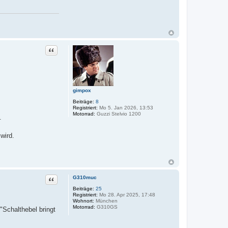
Zitat
gimpox
Beiträge:
8
Registriert:
Mo 5. Jan 2026, 13:53
Motorrad:
Guzzi Stelvio 1200
.
wird.
Zitat
G310muc
Beiträge:
25
Registriert:
Mo 28. Apr 2025, 17:48
Wohnort:
München
Motorrad:
G310GS
"Schalthebel bringt