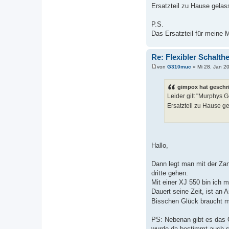
Ersatzteil zu Hause gel
P.S.
Das Ersatzteil für meine 
Re: Flexibler Schalth
von
G310muc
»
Mi 28. Jan 2
B
e
i
gimpox hat geschr
t
Leider gilt "Murphys 
r
a
Ersatzteil zu Hause 
g
Hallo,
Dann legt man mit der Za
dritte gehen.
Mit einer XJ 550 bin ich 
Dauert seine Zeit, ist an
Bisschen Glück braucht 
PS: Nebenan gibt es das 
wurde da bestimmt auch 