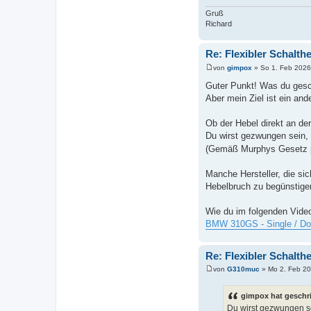
g
Gruß
Richard
Re: Flexibler Schalth
von
gimpox
»
So 1. Feb 2026
B
e
Guter Punkt! Was du gesch
i
Aber mein Ziel ist ein and
t
r
a
Ob der Hebel direkt an der
g
Du wirst gezwungen sein,
(Gemäß Murphys Gesetz p
Manche Hersteller, die si
Hebelbruch zu begünstige
Wie du im folgenden Video
BMW 310GS - Single / Do
Re: Flexibler Schalth
von
G310muc
»
Mo 2. Feb 20
B
e
i
gimpox hat geschr
t
Du wirst gezwungen s
r