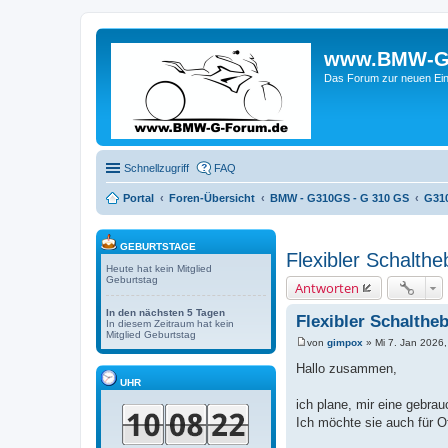
www.BMW-G-F
Das Forum zur neuen Ein
Schnellzugriff
FAQ
Portal
Foren-Übersicht
BMW - G310GS - G 310 GS
G310
GEBURTSTAGE
Flexibler Schalthe
Heute hat kein Mitglied
Geburtstag
Antworten
In den nächsten 5 Tagen
Flexibler Schalthe
In diesem Zeitraum hat kein
Mitglied Geburtstag
von
gimpox
»
Mi 7. Jan 2026,
B
e
Hallo zusammen,
i
UHR
t
r
ich plane, mir eine gebr
a
Ich möchte sie auch für Of
g