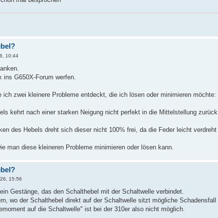
ebel?
6, 10:44
danken.
ck ins G650X-Forum werfen.
 ich zwei kleinere Probleme entdeckt, die ich lösen oder minimieren möchte:
s kehrt nach einer starken Neigung nicht perfekt in die Mittelstellung zurück
n des Hebels dreht sich dieser nicht 100% frei, da die Feder leicht verdreht 
wie man diese kleineren Probleme minimieren oder lösen kann.
ebel?
026, 15:56
in Gestänge, das den Schalthebel mit der Schaltwelle verbindet.
n, wo der Schalthebel direkt auf der Schaltwelle sitzt mögliche Schadensfall 
moment auf die Schaltwelle" ist bei der 310er also nicht möglich.