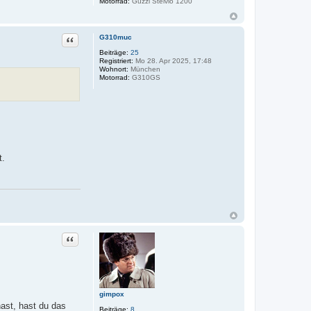
Motorrad:
Guzzi Stelvio 1200
Zitat
G310muc
Beiträge:
25
Registriert:
Mo 28. Apr 2025, 17:48
Wohnort:
München
Motorrad:
G310GS
t.
Zitat
gimpox
ast, hast du das
Beiträge:
8