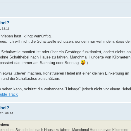
ebel?
, 12:11
rieben hast, klingt vernünftig.
eres: Ich will nicht die Schaltwelle schützen, sondern nur verhindern, dass der
 Schaltwelle montiert ist oder über ein Gestänge funktioniert, ändert nichts an
 ohne Schalthebel nach Hause zu fahren. Manchmal Hunderte von Kilometern
assiert das immer am Samstag oder Sonntag.
)
ch etwas „clever“ machen, konstruieren Hebel mit einer kleinen Einkerbung im
n und die Schaltachse zu schützen.
 sehen kann, schützt die vorhandene "Linkage" jedoch nicht vor einem Hebel
uble Track
ebel?
26, 08:14
ieben:
ein, ohne Schalthebel nach Hause zu fahren. Manchmal Hunderte von Kilometern.