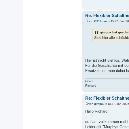
Re: Flexibler Schalth
von
G310muc
»
Di 27. Jan 2
B
e
i
gimpox hat geschr
t
Sind hier alle schüch
r
a
g
Hier ist nicht viel los. W
Für die Geschichte mit de
Ersatz muss man dabei ha
Gruß
Richard
Re: Flexibler Schalth
von
gimpox
»
Di 27. Jan 2026
B
e
Hallo Richard,
i
t
r
du hast vollkommen recht
a
Leider gilt "Murphys Ges
g