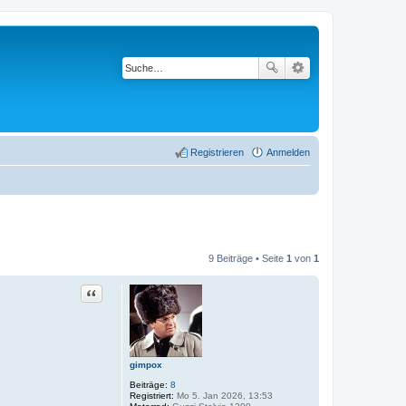
Registrieren
Anmelden
9 Beiträge • Seite
1
von
1
Zitat
gimpox
Beiträge:
8
Registriert:
Mo 5. Jan 2026, 13:53