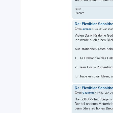
Gruß
Richard
Re: Flexibler Schalth
von
gimpox
»
Do 29. Jan 202
B
e
Vielen Dank für deine Ge
i
Ich werde auch einen Bli
t
r
a
Aus statischen Tests habe
g
1. Die Drehachse des Hebel
2. Beim Hoch-/Runterdrücke
Ich habe ein paar Ideen, 
Re: Flexibler Schalth
von
G310muc
»
Fr 30. Jan 2
B
e
Die G310GS hat übrigens e
i
Der bei anderen Motorräder
t
r
beim Sturz zu hohes Biege
a