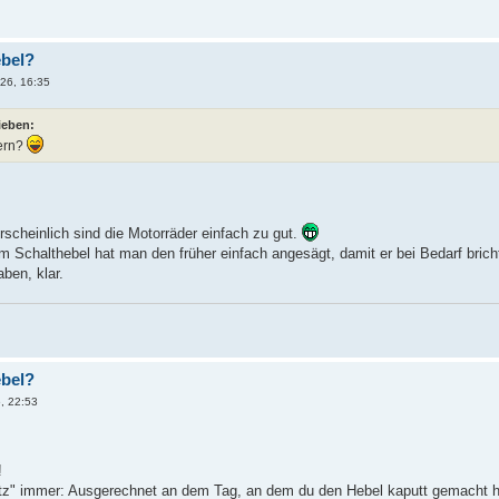
ebel?
026, 16:35
ieben:
tern?
ahrscheinlich sind die Motorräder einfach zu gut.
m Schalthebel hat man den früher einfach angesägt, damit er bei Bedarf brich
ben, klar.
ebel?
, 22:53
!
etz" immer: Ausgerechnet an dem Tag, an dem du den Hebel kaputt gemacht h