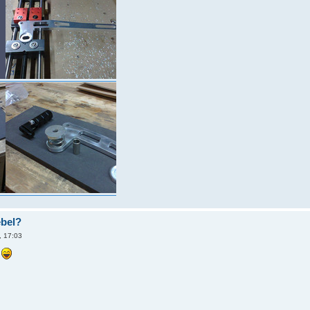
ebel?
, 17:03
?