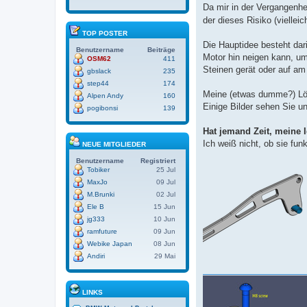
Da mir in der Vergangenhe
der dieses Risiko (viellei
TOP POSTER
Die Hauptidee besteht dari
Benutzername
Beiträge
Motor hin neigen kann, um
OSM62
411
Steinen gerät oder auf am
gbslack
235
step44
174
Meine (etwas dumme?) Lös
Alpen Andy
160
Einige Bilder sehen Sie un
pogibonsi
139
Hat jemand Zeit, meine 
Ich weiß nicht, ob sie fun
NEUE MITGLIEDER
Benutzername
Registriert
Tobiker
25 Jul
MaxJo
09 Jul
M.Brunki
02 Jul
Ele B
15 Jun
jg333
10 Jun
ramfuture
09 Jun
Webike Japan
08 Jun
Andiri
29 Mai
LINKS