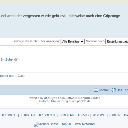
und wenn der vergessen wurde geht evtl. hilfsweise auch eine Gripzange.
Beiträge der letzten Zeit anzeigen:
Sortiere nach
S - Zubehör“
glieder und 1 Gast
Kontakt
Das Te
Powered by
phpBB
® Forum Software © phpBB Limited
Deutsche Übersetzung durch
phpBB.de
|
K 1300 GT
|
K 1600 GT
|
K 1600 GTL
|
S 1000 RR
|
G 650 X
|
R1200ST
|
F 800 R
|
Da