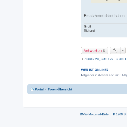
a
g
Ersatzhebel dabei haben, 
Gruß
Richard
Antworten
Zurück zu „G310GS - G 310 G
WER IST ONLINE?
Mitglieder in diesem Forum: 0 Mit
Portal
Foren-Übersicht
BMW-Motorrad-Bilder
|
K 1200 S