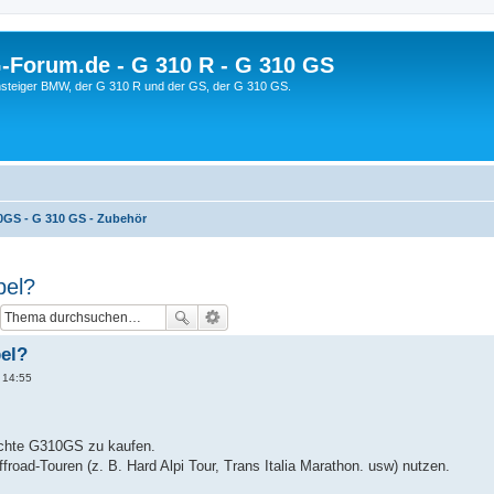
orum.de - G 310 R - G 310 GS
steiger BMW, der G 310 R und der GS, der G 310 GS.
GS - G 310 GS - Zubehör
bel?
bel?
 14:55
auchte G310GS zu kaufen.
froad-Touren (z. B. Hard Alpi Tour, Trans Italia Marathon. usw) nutzen.