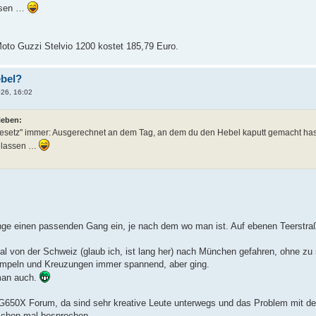
assen …
Moto Guzzi Stelvio 1200 kostet 185,79 Euro.
ebel?
026, 16:02
ieben:
Gesetz" immer: Ausgerechnet an dem Tag, an dem du den Hebel kaputt gemacht has
gelassen …
nge einen passenden Gang ein, je nach dem wo man ist. Auf ebenen Teerstra
mal von der Schweiz (glaub ich, ist lang her) nach München gefahren, ohne zu 
 Ampeln und Kreuzungen immer spannend, aber ging.
man auch.
G650X Forum, da sind sehr kreative Leute unterwegs und das Problem mit d
schon mal besprochen