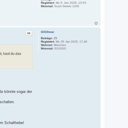
Registriert:
Mo 5. Jan 2026, 13:53
Motorrad:
Guzzi Stelvio 1200
Zitat
G310muc
Beiträge:
25
Registriert:
Mo 28. Apr 2025, 17:48
Wohnort:
München
Motorrad:
G310GS
t, hast du das
ße könnte sogar der
schalten.
em Schalthebel