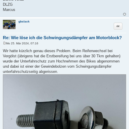
DLZG
Marcus
gbslack
Zitat
Re: Wie löse ich die Schwingungsdämpfer am Motorblock?
Mo 25. Mär 2024, 07:16
B
e
Wir hatte kürzlich genau dieses Problem. Beim Reifenwechsel bei
i
Vergölst (übrigens hat die Erstbereifung bei uns über 30 Tkm gehalten)
t
r
wurde der Unterfahrschutz zum Hochnehmen des Bikes abgenommen
a
und dabei ist einer der Gewindebolzen vom Schwingungsdämpfer
g
unterfahrschutzseitig abgerissen.