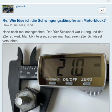
gbslack
Zitat
Re: Wie löse ich die Schwingungsdämpfer am Motorblock?
Mo 25. Mär 2024, 10:53
B
e
Habe noch mal nachgesehen. Der 20er Schlüssel war zu eng und der
i
22er zu weit. Man könnte also, sofern man hat, einen 21er Schlüssel
t
r
versuchen.
a
g