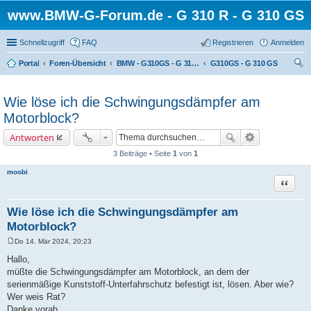
www.BMW-G-Forum.de - G 310 R - G 310 GS
Schnellzugriff
FAQ
Registrieren
Anmelden
Portal
Foren-Übersicht
BMW - G310GS - G 310 GS
G310GS - G 310 GS
uc
he
Wie löse ich die Schwingungsdämpfer am
Motorblock?
Antworten
3 Beiträge • Seite
1
von
1
moobi
Zitat
Wie löse ich die Schwingungsdämpfer am
Motorblock?
Do 14. Mär 2024, 20:23
B
e
Hallo,
i
müßte die Schwingungsdämpfer am Motorblock, an dem der
t
r
serienmäßige Kunststoff-Unterfahrschutz befestigt ist, lösen. Aber wie?
a
Wer weis Rat?
g
Danke vorab