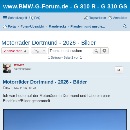
www.BMW-G-Forum.de - G 310 R - G 310 GS
Schnellzugriff
FAQ
Registrieren
Anmelden
Portal
Foren-Übersicht
Plauderecke
Plaudern rund um die G-Modelle von BMW
uc
he
Motorräder Dortmund - 2026 - Bilder
Antworten
1 Beitrag • Seite
1
von
1
OSM62
Zitat
Administrator
Motorräder Dortmund - 2026 - Bilder
Do 5. Mär 2026, 18:41
B
e
Ich war heute auf der Motorräder in Dortmund und habe ein paar
i
Eindrücke/Bilder gesammelt.
t
r
a
g