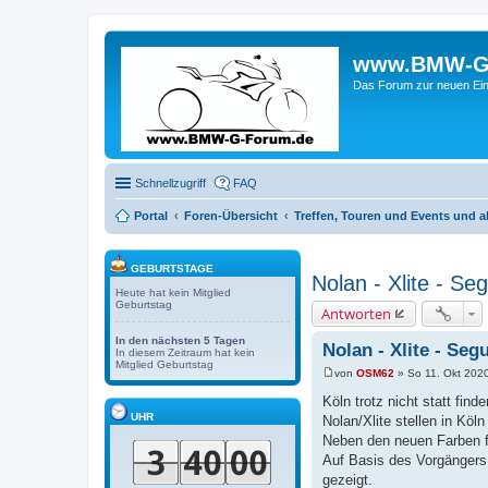
www.BMW-G-F
Das Forum zur neuen Ein
Schnellzugriff
FAQ
Portal
Foren-Übersicht
Treffen, Touren und Events und a
GEBURTSTAGE
Nolan - Xlite - S
Heute hat kein Mitglied
Geburtstag
Antworten
In den nächsten 5 Tagen
Nolan - Xlite - Seg
In diesem Zeitraum hat kein
Mitglied Geburtstag
von
OSM62
»
So 11. Okt 202
B
e
Köln trotz nicht statt find
i
UHR
Nolan/Xlite stellen in Köln
t
r
Neben den neuen Farben f
a
Auf Basis des Vorgängers
g
gezeigt.