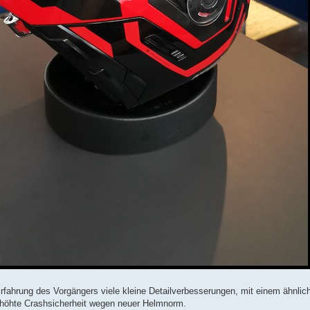
Erfahrung des Vorgängers viele kleine Detailverbesserungen, mit einem ähnlic
höhte Crashsicherheit wegen neuer Helmnorm.