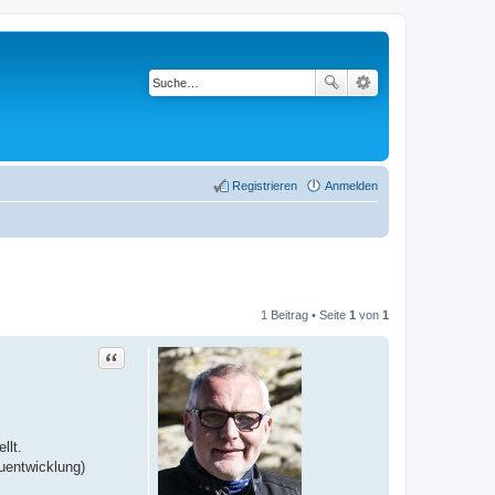
Registrieren
Anmelden
1 Beitrag • Seite
1
von
1
Zitat
llt.
uentwicklung)