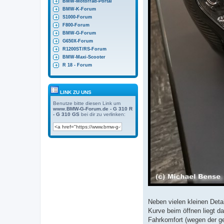
BMW-Motorrad-Portal
BMW-K-Forum
S1000-Forum
F800-Forum
BMW-G-Forum
G650X-Forum
R1200ST/RS-Forum
BMW-Maxi-Scooter
R 18 - Forum
LINK ZU UNS
Benutze bitte diesen Link um
www.BMW-G-Forum.de - G 310 R
- G 310 GS
bei dir zu verlinken:
Neben vielen kleinen Deta
Kurve beim öffnen liegt da
Fahrkomfort (wegen der ger