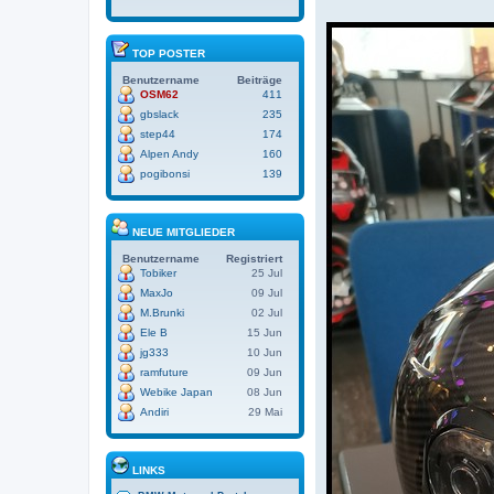
TOP POSTER
Benutzername
Beiträge
OSM62
411
gbslack
235
step44
174
Alpen Andy
160
pogibonsi
139
NEUE MITGLIEDER
Benutzername
Registriert
Tobiker
25 Jul
MaxJo
09 Jul
M.Brunki
02 Jul
Ele B
15 Jun
jg333
10 Jun
ramfuture
09 Jun
Webike Japan
08 Jun
Andiri
29 Mai
LINKS