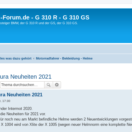
orum.de - G 310 R - G 310 GS
steiger BMW, der G 310 R und der GS, der G 310 GS.
lles was dazu gehört
Motorradfahrer - Bekleidung - Helme
egura Neuheiten 2021
ura Neuheiten 2021
0, 17:30
ender Intermot 2020.
 die Neuheiten für 2021 vor.
ür noch neu am Markt befindliche Helme werden 2 Neuentwicklungen vorgeste
 X 1004 wird von Xlite der X 1005 (wegen neuer Helmnorm eine komplette Ne