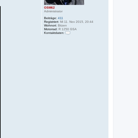
OSM62
Administrator
Beiträge:
411
Registriert:
Mi 11. Nov 2015, 20:44
Wohnort:
Bitzen
Motorrad:
R 1250 GSA
Kontaktdaten:
K
o
n
t
a
k
t
d
a
t
e
n
v
o
n
O
S
M
6
2