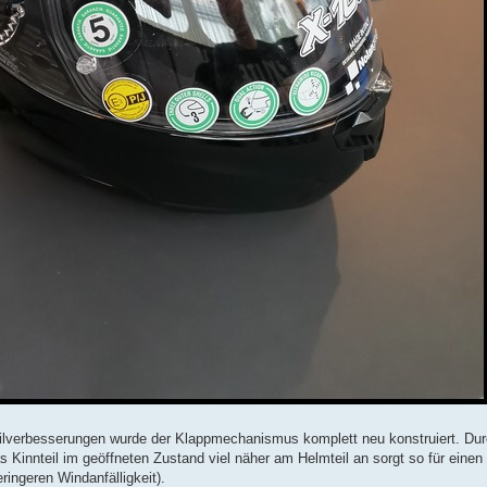
ilverbesserungen wurde der Klappmechanismus komplett neu konstruiert. Durc
s Kinnteil im geöffneten Zustand viel näher am Helmteil an sorgt so für einen
ingeren Windanfälligkeit).