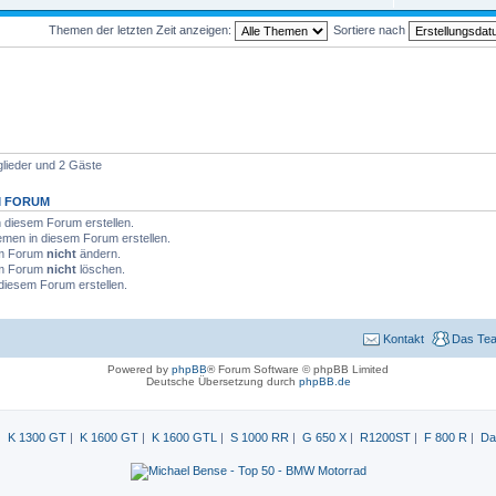
Themen der letzten Zeit anzeigen:
Sortiere nach
glieder und 2 Gäste
M FORUM
diesem Forum erstellen.
men in diesem Forum erstellen.
sem Forum
nicht
ändern.
sem Forum
nicht
löschen.
diesem Forum erstellen.
Kontakt
Das Te
Powered by
phpBB
® Forum Software © phpBB Limited
Deutsche Übersetzung durch
phpBB.de
|
K 1300 GT
|
K 1600 GT
|
K 1600 GTL
|
S 1000 RR
|
G 650 X
|
R1200ST
|
F 800 R
|
Da