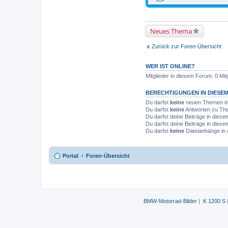
D
a
t
e
i
Neues Thema
a
n
h
Zurück zur Foren-Übersicht
a
n
g
WER IST ONLINE?
Mitglieder in diesem Forum: 0 Mit
BERECHTIGUNGEN IN DIESE
Du darfst
keine
neuen Themen in 
Du darfst
keine
Antworten zu The
Du darfst deine Beiträge in die
Du darfst deine Beiträge in die
Du darfst
keine
Dateianhänge in 
Portal
Foren-Übersicht
BMW-Motorrad-Bilder
|
K 1200 S