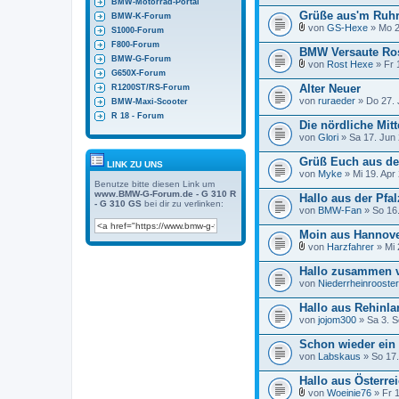
BMW-Motorrad-Portal
Grüße aus'm Ruhrp
BMW-K-Forum
von
GS-Hexe
» Mo 2
S1000-Forum
D
F800-Forum
a
BMW Versaute Ro
t
BMW-G-Forum
von
Rost Hexe
» Fr 
e
D
G650X-Forum
i
a
Alter Neuer
R1200ST/RS-Forum
a
t
von
n
ruraeder
» Do 27. 
BMW-Maxi-Scooter
e
h
i
R 18 - Forum
a
Die nördliche Mitt
a
n
von
n
Glori
» Sa 17. Jun 
g
h
a
Grüß Euch aus de
LINK ZU UNS
n
von
Myke
» Mi 19. Apr
g
Benutze bitte diesen Link um
www.BMW-G-Forum.de - G 310 R
Hallo aus der Pfal
- G 310 GS
bei dir zu verlinken:
von
BMW-Fan
» So 16.
Moin aus Hannover
von
Harzfahrer
» Mi 
D
a
Hallo zusammen 
t
von
Niederrheinrooster
e
i
Hallo aus Rehinla
a
von
n
jojom300
» Sa 3. S
h
a
Schon wieder ein
n
von
Labskaus
» So 17.
g
Hallo aus Österre
von
Woeinie76
» Fr 1