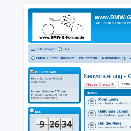
www.BMW-G-F
Das Forum zur neuen Ein
Schnellzugriff
FAQ
Portal
Foren-Übersicht
Plauderecke
Neuvorstellung - 
GEBURTSTAGE
Neuvorstellung -
Heute hat kein Mitglied
Geburtstag
Neues Thema
In den nächsten 5 Tagen
THEMEN
In diesem Zeitraum hat kein
Mitglied Geburtstag
Moin Leute
von
Tobiker
» Mo 27. J
Hallo aus Japan!
UHR
von
Webike Japan
» Di
Bin die Neue!
von
see-see
» Mo 23. 