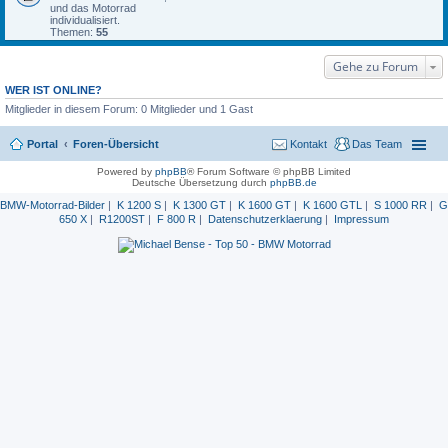
und das Motorrad
individualisiert.
Themen:
55
Gehe zu Forum
WER IST ONLINE?
Mitglieder in diesem Forum: 0 Mitglieder und 1 Gast
Portal
Foren-Übersicht
Kontakt
Das Team
Powered by
phpBB
® Forum Software © phpBB Limited
Deutsche Übersetzung durch
phpBB.de
BMW-Motorrad-Bilder
|
K 1200 S
|
K 1300 GT
|
K 1600 GT
|
K 1600 GTL
|
S 1000 RR
|
G
650 X
|
R1200ST
|
F 800 R
|
Datenschutzerklaerung
|
Impressum