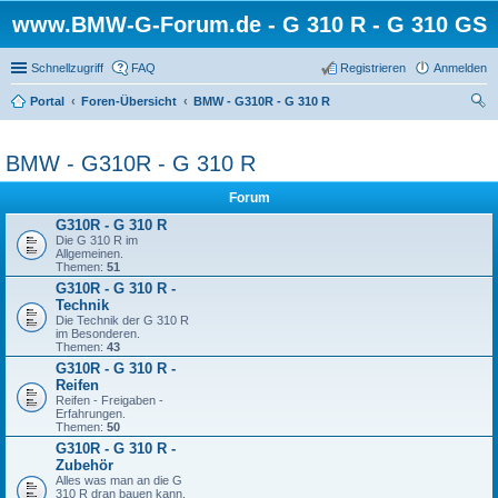
www.BMW-G-Forum.de - G 310 R - G 310 GS
Schnellzugriff
FAQ
Registrieren
Anmelden
Portal
Foren-Übersicht
BMW - G310R - G 310 R
uc
he
BMW - G310R - G 310 R
Forum
G310R - G 310 R
Die G 310 R im
Allgemeinen.
Themen:
51
G310R - G 310 R -
Technik
Die Technik der G 310 R
im Besonderen.
Themen:
43
G310R - G 310 R -
Reifen
Reifen - Freigaben -
Erfahrungen.
Themen:
50
G310R - G 310 R -
Zubehör
Alles was man an die G
310 R dran bauen kann,