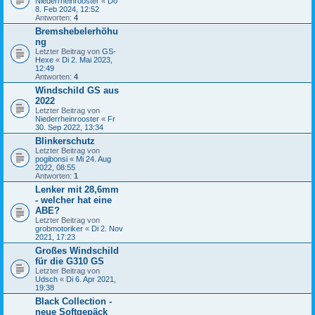
Niederrheinrooster
«
Do
8. Feb 2024, 12:52
Antworten:
4
Bremshebelerhöhu
ng
Letzter Beitrag von
GS-
Hexe
«
Di 2. Mai 2023,
12:49
Antworten:
4
Windschild GS aus
2022
Letzter Beitrag von
Niederrheinrooster
«
Fr
30. Sep 2022, 13:34
Blinkerschutz
Letzter Beitrag von
pogibonsi
«
Mi 24. Aug
2022, 08:55
Antworten:
1
Lenker mit 28,6mm
- welcher hat eine
ABE?
Letzter Beitrag von
grobmotoriker
«
Di 2. Nov
2021, 17:23
Großes Windschild
für die G310 GS
Letzter Beitrag von
Udsch
«
Di 6. Apr 2021,
19:38
Black Collection -
neue Softgepäck