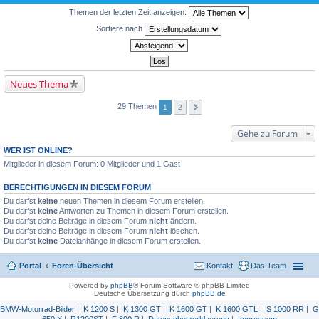
Themen der letzten Zeit anzeigen:
Sortiere nach
Neues Thema
29 Themen
1
2
Gehe zu Forum
WER IST ONLINE?
Mitglieder in diesem Forum: 0 Mitglieder und 1 Gast
BERECHTIGUNGEN IN DIESEM FORUM
Du darfst
keine
neuen Themen in diesem Forum erstellen.
Du darfst
keine
Antworten zu Themen in diesem Forum erstellen.
Du darfst deine Beiträge in diesem Forum
nicht
ändern.
Du darfst deine Beiträge in diesem Forum
nicht
löschen.
Du darfst
keine
Dateianhänge in diesem Forum erstellen.
Portal
Foren-Übersicht
Kontakt
Das Team
Powered by
phpBB
® Forum Software © phpBB Limited
Deutsche Übersetzung durch
phpBB.de
BMW-Motorrad-Bilder
|
K 1200 S
|
K 1300 GT
|
K 1600 GT
|
K 1600 GTL
|
S 1000 RR
|
G