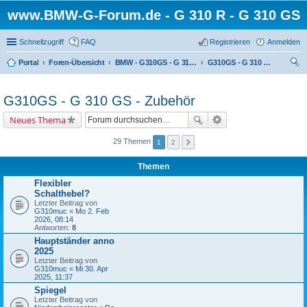
www.BMW-G-Forum.de - G 310 R - G 310 GS
Schnellzugriff
FAQ
Registrieren
Anmelden
Portal
Foren-Übersicht
BMW - G310GS - G 310 GS
G310GS - G 310 GS - Zubehör
uc
he
G310GS - G 310 GS - Zubehör
Neues Thema
29 Themen
1
2
Themen
Flexibler
Schalthebel?
Letzter Beitrag von
G310muc
«
Mo 2. Feb
2026, 08:14
Antworten:
8
Hauptständer anno
2025
Letzter Beitrag von
G310muc
«
Mi 30. Apr
2025, 11:37
Spiegel
Letzter Beitrag von