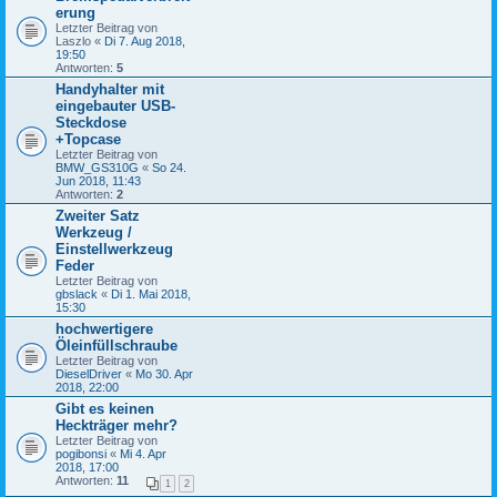
erung
Letzter Beitrag von
Laszlo
«
Di 7. Aug 2018,
19:50
Antworten:
5
Handyhalter mit
eingebauter USB-
Steckdose
+Topcase
Letzter Beitrag von
BMW_GS310G
«
So 24.
Jun 2018, 11:43
Antworten:
2
Zweiter Satz
Werkzeug /
Einstellwerkzeug
Feder
Letzter Beitrag von
gbslack
«
Di 1. Mai 2018,
15:30
hochwertigere
Öleinfüllschraube
Letzter Beitrag von
DieselDriver
«
Mo 30. Apr
2018, 22:00
Gibt es keinen
Heckträger mehr?
Letzter Beitrag von
pogibonsi
«
Mi 4. Apr
2018, 17:00
Antworten:
11
1
2