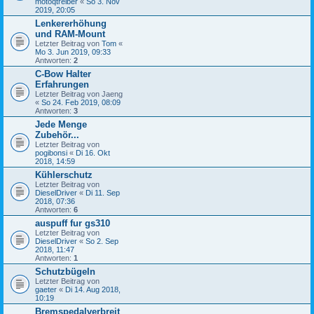
motoqtreiber
«
So 3. Nov
2019, 20:05
Lenkererhöhung
und RAM-Mount
Letzter Beitrag von
Tom
«
Mo 3. Jun 2019, 09:33
Antworten:
2
C-Bow Halter
Erfahrungen
Letzter Beitrag von
Jaeng
«
So 24. Feb 2019, 08:09
Antworten:
3
Jede Menge
Zubehör...
Letzter Beitrag von
pogibonsi
«
Di 16. Okt
2018, 14:59
Kühlerschutz
Letzter Beitrag von
DieselDriver
«
Di 11. Sep
2018, 07:36
Antworten:
6
auspuff fur gs310
Letzter Beitrag von
DieselDriver
«
So 2. Sep
2018, 11:47
Antworten:
1
Schutzbügeln
Letzter Beitrag von
gaeter
«
Di 14. Aug 2018,
10:19
Bremspedalverbreit