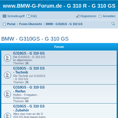
www.BMW-G-Forum.de - G 310 R - G 310 GS
Schnellzugriff
FAQ
Registrieren
Anmelden
Portal
Foren-Übersicht
BMW - G310GS - G 310 GS
uc
he
BMW - G310GS - G 310 GS
Forum
G310GS - G 310 GS
Die G310GS - G 310 GS
im allgemeinen.
Themen:
26
G310GS - G 310 GS
- Technik
Die Technik zur G310GS
- G 310 GS.
Themen:
25
G310GS - G 310 GS
- Reifen
Reifen - Freigaben -
Erfahrungen
Themen:
60
G310GS - G 310 GS
- Zubehör
Alles was man an die G
310 GS dran bauen kann,