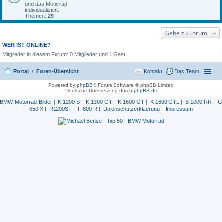
und das Motorrad
individualisiert.
Themen:
29
Gehe zu Forum
WER IST ONLINE?
Mitglieder in diesem Forum: 0 Mitglieder und 1 Gast
Portal
Foren-Übersicht
Kontakt
Das Team
Powered by
phpBB
® Forum Software © phpBB Limited
Deutsche Übersetzung durch
phpBB.de
BMW-Motorrad-Bilder
|
K 1200 S
|
K 1300 GT
|
K 1600 GT
|
K 1600 GTL
|
S 1000 RR
|
G
650 X
|
R1200ST
|
F 800 R
|
Datenschutzerklaerung
|
Impressum