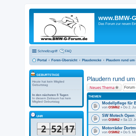
www.BMW-G-F
Das Forum zur neuen Ein
Schnellzugriff
FAQ
Portal
Foren-Übersicht
Plauderecke
Plaudern rund um
GEBURTSTAGE
Plaudern rund um
Heute hat kein Mitglied
Geburtstag
Neues Thema
In den nächsten 5 Tagen
THEMEN
In diesem Zeitraum hat kein
Mitglied Geburtstag
Modellpflege für 
von
OSM62
» Do 2. Ju
SW Motech Open 20
UHR
von
OSM62
» Sa 13. J
Motorräder Dortmu
von
OSM62
» Do 5. Mä