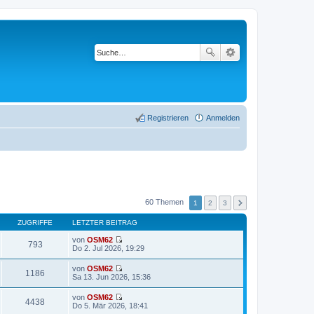
Registrieren
Anmelden
60 Themen
1
2
3
ZUGRIFFE
LETZTER BEITRAG
von
OSM62
793
N
Do 2. Jul 2026, 19:29
e
u
von
OSM62
e
1186
N
Sa 13. Jun 2026, 15:36
s
e
t
u
von
OSM62
e
e
4438
N
Do 5. Mär 2026, 18:41
r
s
e