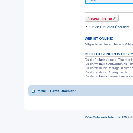
D
a
t
e
i
Neues Thema
a
n
h
Zurück zur Foren-Übersicht
a
n
g
WER IST ONLINE?
Mitglieder in diesem Forum: 0 Mit
BERECHTIGUNGEN IN DIESE
Du darfst
keine
neuen Themen in 
Du darfst
keine
Antworten zu The
Du darfst deine Beiträge in die
Du darfst deine Beiträge in die
Du darfst
keine
Dateianhänge in 
Portal
Foren-Übersicht
BMW-Motorrad-Bilder
|
K 1200 S