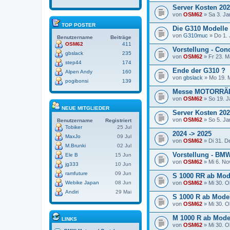
Server Kosten 20
von
OSM62
» Sa 3. Ja
TOP POSTER
Die G310 Modelle 
von
G310muc
» Do 1. 
Benutzername
Beiträge
OSM62
411
Vorstellung - Con
gbslack
235
von
OSM62
» Fr 23. M
step44
174
Ende der G310 ?
Alpen Andy
160
von
gbslack
» Mo 19. M
pogibonsi
139
Messe MOTORRÄ
von
OSM62
» So 19. J
NEUE MITGLIEDER
Server Kosten 20
von
OSM62
» So 5. Ja
Benutzername
Registriert
Tobiker
25 Jul
2024 -> 2025
MaxJo
09 Jul
von
OSM62
» Di 31. D
M.Brunki
02 Jul
Vorstellung - BM
Ele B
15 Jun
von
OSM62
» Mi 6. No
jg333
10 Jun
ramfuture
09 Jun
S 1000 RR ab Mode
Webike Japan
08 Jun
von
OSM62
» Mi 30. O
Andiri
29 Mai
S 1000 R ab Model
von
OSM62
» Mi 30. O
M 1000 R ab Model
LINKS
von
OSM62
» Mi 30. O