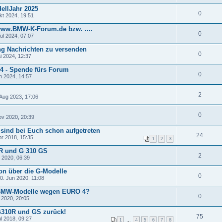
ellJahr 2025
0
kt 2024, 19:51
 www.BMW-K-Forum.de bzw. ....
0
ul 2024, 07:07
ng Nachrichten zu versenden
0
i 2024, 12:37
24 - Spende fürs Forum
0
n 2024, 14:57
2
Aug 2023, 17:06
0
ov 2020, 20:39
sind bei Euch schon aufgetreten
24
pr 2018, 15:35
1
2
3
0 R und G 310 GS
2
 2020, 06:39
n über die G-Modelle
0
0. Jun 2020, 11:08
 BMW-Modelle wegen EURO 4?
0
 2020, 20:05
G310R und GS zurück!
75
l 2018, 09:27
1
…
4
5
6
7
8