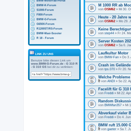
BMW-Motorrad-Portal
M 1000 RR ab Mod
BMW-K-Forum
von
OSM62
» Mi 30. O
S1000-Forum
F800-Forum
Heute - 20 Jahre
BMW-G-Forum
von
OSM62
» Mo 29. J
G650X-Forum
Keine Berechtigu
R1200ST/RS-Forum
von
step44
» Fr 24. Ma
BMW-Maxi-Scooter
R 18 - Forum
Server Kosten 20
von
OSM62
» Sa 6. Ja
Laufkultur Motor
LINK ZU UNS
von
BMW-Fan
» Do 3. 
Benutze bitte diesen Link um
www.BMW-G-Forum.de - G 310 R
Crash im Gelände
- G 310 GS
bei dir zu verlinken:
von
tps.070
» Fr 20. N
Welche Probleme 
von
ANDI
» So 22. A
D
a
Facelift für G 31
t
von
Freddi
» Mi 22. Apr
e
i
Random Diskussio
a
von
n
BMWfan357
» Mi 1
h
a
Abverkauf vieler
n
von
Freddi
» Do 4. Jun
g
BMW ruft 15.000 
von
gaeter
» Sa 7. Ju