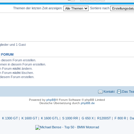
Themen der letzten Zeit anzeigen:
Sortiere nach
glieder und 1 Gast
M FORUM
diesem Forum erstellen.
men in diesem Forum erstellen.
sem Forum
nicht
ändern.
sem Forum
nicht
löschen.
diesem Forum erstellen.
Kontakt
Das Te
Powered by
phpBB
® Forum Software © phpBB Limited
Deutsche Übersetzung durch
phpBB.de
|
K 1300 GT
|
K 1600 GT
|
K 1600 GTL
|
S 1000 RR
|
G 650 X
|
R1200ST
|
F 800 R
|
Da