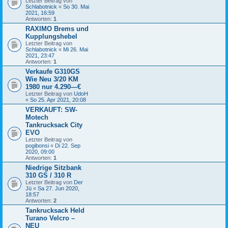
Letzter Beitrag von
Schlabotnick
«
So 30. Mai
2021, 16:59
Antworten:
1
RAXIMO Brems und
Kupplungshebel
Letzter Beitrag von
Schlabotnick
«
Mi 26. Mai
2021, 23:47
Antworten:
1
Verkaufe G310GS
Wie Neu 3/20 KM
1980 nur 4.290—€
Letzter Beitrag von
UdoH
«
So 25. Apr 2021, 20:08
VERKAUFT: SW-
Motech
Tankrucksack City
EVO
Letzter Beitrag von
pogibonsi
«
Di 22. Sep
2020, 09:00
Antworten:
1
Niedrige Sitzbank
310 GS / 310 R
Letzter Beitrag von
Der
Jü
«
Sa 27. Jun 2020,
18:57
Antworten:
2
Tankrucksack Held
Turano Velcro –
NEU