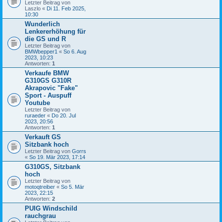
Letzter Beitrag von
Laszlo
«
Di 11. Feb 2025,
10:30
Wunderlich
Lenkererhöhung für
die GS und R
Letzter Beitrag von
BMWbepper1
«
So 6. Aug
2023, 10:23
Antworten:
1
Verkaufe BMW
G310GS G310R
Akrapovic "Fake"
Sport - Auspuff
Youtube
Letzter Beitrag von
ruraeder
«
Do 20. Jul
2023, 20:56
Antworten:
1
Verkauft GS
Sitzbank hoch
Letzter Beitrag von
Gorrs
«
So 19. Mär 2023, 17:14
G310GS, Sitzbank
hoch
Letzter Beitrag von
motoqtreiber
«
So 5. Mär
2023, 22:15
Antworten:
2
PUIG Windschild
rauchgrau