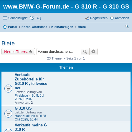
www.BMW-G-Forum.de - G 310 R - G 310 GS
Schnellzugriff
FAQ
Registrieren
Anmelden
Portal
Foren-Übersicht
Kleinanzeigen
Biete
uc
he
Biete
Neues Thema
23 Themen • Seite
1
von
1
Themen
Verkaufe
Zubehörteile für
G310 R , teilweise
neu
Letzter Beitrag von
Fireblade
«
So 5. Jul
2026, 07:34
Antworten:
2
G 310 GS
Letzter Beitrag von
HansKuckuck
«
Di 28.
Okt 2025, 10:44
Verkaufe meine G
310 R