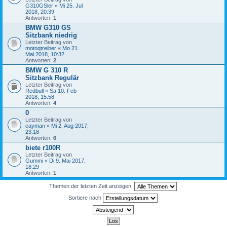
G310GSler
«
Mi 25. Jul
2018, 20:39
Antworten:
1
BMW G310 GS
Sitzbank niedrig
Letzter Beitrag von
motoqtreiber
«
Mo 21.
Mai 2018, 10:32
Antworten:
2
BMW G 310 R
Sitzbank Regulär
Letzter Beitrag von
Redbull
«
Sa 10. Feb
2018, 15:58
Antworten:
4
0
Letzter Beitrag von
cayman
«
Mi 2. Aug 2017,
23:18
Antworten:
6
biete r100R
Letzter Beitrag von
Gummi
«
Di 9. Mai 2017,
18:29
Antworten:
1
Themen der letzten Zeit anzeigen:
Sortiere nach