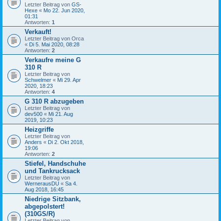
Letzter Beitrag von
GS-
Hexe
«
Mo 22. Jun 2020,
01:31
Antworten:
1
Verkauft!
Letzter Beitrag von
Orca
«
Di 5. Mai 2020, 08:28
Antworten:
2
Verkaufre meine G
310 R
Letzter Beitrag von
Schwelmer
«
Mi 29. Apr
2020, 18:23
Antworten:
4
G 310 R abzugeben
Letzter Beitrag von
dev500
«
Mi 21. Aug
2019, 10:23
Heizgriffe
Letzter Beitrag von
Anders
«
Di 2. Okt 2018,
19:06
Antworten:
2
Stiefel, Handschuhe
und Tankrucksack
Letzter Beitrag von
WernerausDU
«
Sa 4.
Aug 2018, 16:45
Niedrige Sitzbank,
abgepolstert!
(310GS/R)
Letzter Beitrag von