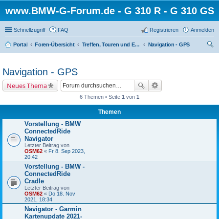
www.BMW-G-Forum.de - G 310 R - G 310 GS
Schnellzugriff
FAQ
Registrieren
Anmelden
Portal
Foren-Übersicht
Treffen, Touren und Events und alles was dazu gehört
Navigation - GPS
uc
he
Navigation - GPS
Neues Thema
6 Themen • Seite
1
von
1
Themen
Vorstellung - BMW
ConnectedRide
Navigator
Letzter Beitrag von
OSM62
«
Fr 8. Sep 2023,
20:42
Vorstellung - BMW -
ConnectedRide
Cradle
Letzter Beitrag von
OSM62
«
Do 18. Nov
2021, 18:34
Navigator - Garmin
Kartenupdate 2021-