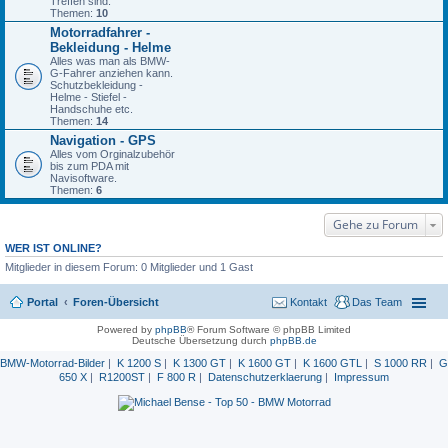
Treffen sind.
Themen:
10
Motorradfahrer -
Bekleidung - Helme
Alles was man als BMW-
G-Fahrer anziehen kann.
Schutzbekleidung -
Helme - Stiefel -
Handschuhe etc.
Themen:
14
Navigation - GPS
Alles vom Orginalzubehör
bis zum PDA mit
Navisoftware.
Themen:
6
Gehe zu Forum
WER IST ONLINE?
Mitglieder in diesem Forum: 0 Mitglieder und 1 Gast
Portal
Foren-Übersicht
Kontakt
Das Team
Powered by
phpBB
® Forum Software © phpBB Limited
Deutsche Übersetzung durch
phpBB.de
BMW-Motorrad-Bilder
|
K 1200 S
|
K 1300 GT
|
K 1600 GT
|
K 1600 GTL
|
S 1000 RR
|
G
650 X
|
R1200ST
|
F 800 R
|
Datenschutzerklaerung
|
Impressum