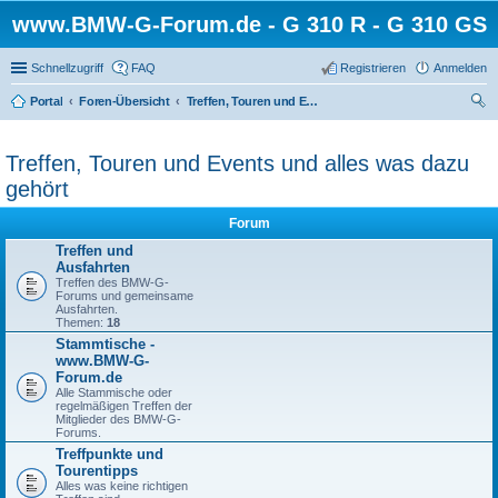
www.BMW-G-Forum.de - G 310 R - G 310 GS
Schnellzugriff
FAQ
Registrieren
Anmelden
Portal
Foren-Übersicht
Treffen, Touren und Events und alles was dazu gehört
uc
he
Treffen, Touren und Events und alles was dazu
gehört
Forum
Treffen und
Ausfahrten
Treffen des BMW-G-
Forums und gemeinsame
Ausfahrten.
Themen:
18
Stammtische -
www.BMW-G-
Forum.de
Alle Stammische oder
regelmäßigen Treffen der
Mitglieder des BMW-G-
Forums.
Treffpunkte und
Tourentipps
Alles was keine richtigen