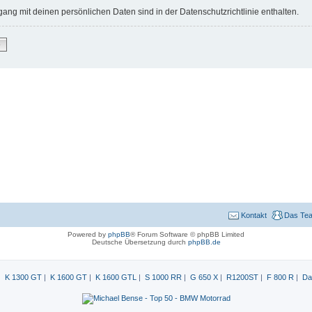
ng mit deinen persönlichen Daten sind in der Datenschutzrichtlinie enthalten.
e
Kontakt
Das Te
Powered by
phpBB
® Forum Software © phpBB Limited
Deutsche Übersetzung durch
phpBB.de
|
K 1300 GT
|
K 1600 GT
|
K 1600 GTL
|
S 1000 RR
|
G 650 X
|
R1200ST
|
F 800 R
|
Da