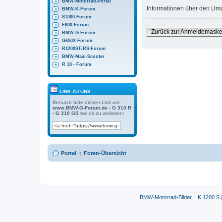
BMW-Motorrad-Portal
Informationen über den Umga
BMW-K-Forum
S1000-Forum
F800-Forum
Zurück zur Anmeldemask
BMW-G-Forum
G650X-Forum
R1200ST/RS-Forum
BMW-Maxi-Scooter
R 18 - Forum
LINK ZU UNS
Benutze bitte diesen Link um
www.BMW-G-Forum.de - G 310 R
- G 310 GS
bei dir zu verlinken:
Portal
Foren-Übersicht
BMW-Motorrad-Bilder
|
K 1200 S