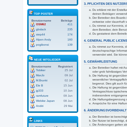
3. PFLICHTEN DES NUTZER
Du erklärst mit der Erstel
deinen Beiträgen verwend
TOP POSTER
Der Betreiber des Boards
Benutzername
Beiträge
zeitweise oder dauerhaft 
OSM62
411
Du nimmst zur Kenntnis, da
gbslack
235
dem Betreiber, dein Benut
Du gestattest dem Betreib
step44
174
Alpen Andy
160
4. GENERAL PUBLIC LICEN
pogibonsi
139
Du nimmst zur Kenntnis, d
deutschsprachige Informat
verwendet wird. Sie könne
NEUE MITGLIEDER
5. GEWÄHRLEISTUNG
Benutzername
Registriert
Der Betreiber haftet mit A
Tobiker
25 Jul
oder grob fahrlässiges Ve
MaxJo
09 Jul
Die Haftung ist gegenüber
wesentlicher Vertragspfli
M.Brunki
02 Jul
begrenzt. Dies gilt auch 
Ele B
15 Jun
Die Haftung ist gegenüber
jg333
10 Jun
Vertragsschluss typischer
insbesondere entgangen
ramfuture
09 Jun
Die Haftungsbegrenzung de
Webike Japan
08 Jun
Ansprüche für eine Haftu
Andiri
29 Mai
6. ÄNDERUNGSVORBEHALT
Der Betreiber ist berechti
Der Nutzer ist berechtigt
LINKS
Die Änderungen gelten al