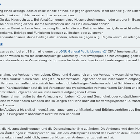
S
lung eines Beitrags, dass er keine Inhalte enthält, die gegen geltendes Recht oder die guten Sitte
eten Links und Bilder zu setzen bzw. zu verwenden.
 übt das Hausrecht aus. Bei Verstößen gegen diese Nutzungsbedingungen oder anderer im Board
von der Nutzung dieses Boards ausschließen und dir ein Hausverbot erteilen.
ss der Betreiber keine Verantwortung für die Inhalte von Beiträgen übernimmt, die er nicht selbst
zerkonto, Beiträge und Funktionen jederzeit zu löschen oder zu sperren.
er darüber hinaus, deine Beiträge abzuändern, sofern sie gegen o. g. Regeln verstoßen oder ge
SE
ass es sich bei phpBB um eine unter der „
GNU General Public License v2
“ (GPL) bereitgestellt
ionen werden durch die deutschsprachige Community unter www.phpbb.de zur Verfügung gestellt.
n insbesondere die Verwendung der Software für bestimmte Zwecke nicht untersagen oder auf I
usnahme der Verletzung von Leben, Körper und Gesundheit und der Verletzung wesentlicher Vertrag
rhalten zurückzuführen sind. Dies gilt auch für mittelbare Folgeschäden wie insbesondere entga
 Verbrauchern außer bei vorsätzlichem oder grob fahrlässigem Verhalten oder bei Schäden aus 
chten (Kardinalpflichten) auf die bei Vertragsschluss typischerweise vorhersehbaren Schäden und
für mittelbare Folgeschäden wie insbesondere entgangenen Gewinn.
 Unternehmern außer bei der Verletzung von Leben, Körper und Gesundheit oder vorsätzlichem od
weise vorhersehbaren Schäden und im Übrigen der Höhe nach auf die vertragstypischen Durchschn
en Gewinn.
r Absätze a bis c gilt sinngemäß auch zugunsten der Mitarbeiter und Erfüllungsgehilfen des Bet
ng aus zwingendem nationalem Recht bleiben unberührt.
gt, die Nutzungsbedingungen und die Datenschutzrichtlinie zu ändern. Die Änderung wird dem Nutze
, den Änderungen zu widersprechen. Im Falle des Widerspruchs erlischt das zwischen dem Betreibe
s anerkannt und verbindlich, wenn der Nutzer den Änderungen zugestimmt hat.