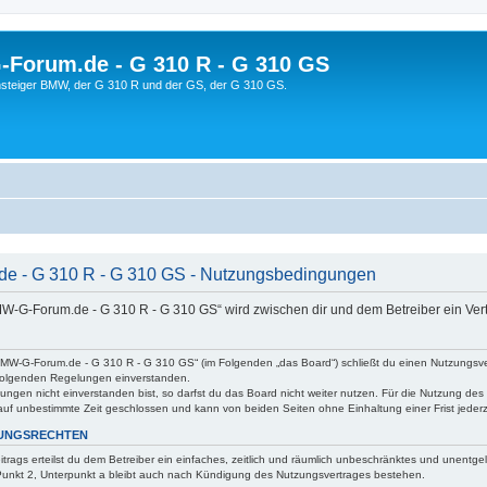
orum.de - G 310 R - G 310 GS
steiger BMW, der G 310 R und der GS, der G 310 GS.
 - G 310 R - G 310 GS - Nutzungsbedingungen
MW-G-Forum.de - G 310 R - G 310 GS“ wird zwischen dir und dem Betreiber ein Ve
BMW-G-Forum.de - G 310 R - G 310 GS“ (im Folgenden „das Board“) schließt du einen Nutzungsver
hfolgenden Regelungen einverstanden.
ngen nicht einverstanden bist, so darfst du das Board nicht weiter nutzen. Für die Nutzung des B
auf unbestimmte Zeit geschlossen und kann von beiden Seiten ohne Einhaltung einer Frist jeder
ZUNGSRECHTEN
eitrags erteilst du dem Betreiber ein einfaches, zeitlich und räumlich unbeschränktes und unentg
unkt 2, Unterpunkt a bleibt auch nach Kündigung des Nutzungsvertrages bestehen.