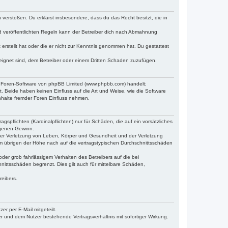
n verstoßen. Du erklärst insbesondere, dass du das Recht besitzt, die in
 veröffentlichten Regeln kann der Betreiber dich nach Abmahnung
 erstellt hat oder die er nicht zur Kenntnis genommen hat. Du gestattest
eignet sind, dem Betreiber oder einem Dritten Schaden zuzufügen.
en Foren-Software von phpBB Limited (www.phpbb.com) handelt;
 Beide haben keinen Einfluss auf die Art und Weise, wie die Software
nhalte fremder Foren Einfluss nehmen.
spflichten (Kardinalpflichten) nur für Schäden, die auf ein vorsätzliches
ngenen Gewinn.
der Verletzung von Leben, Körper und Gesundheit und der Verletzung
 im übrigen der Höhe nach auf die vertragstypischen Durchschnittsschäden
er grob fahrlässigem Verhalten des Betreibers auf die bei
ittsschäden begrenzt. Dies gilt auch für mittelbare Schäden,
reibers.
r per E-Mail mitgeteilt.
r und dem Nutzer bestehende Vertragsverhältnis mit sofortiger Wirkung.