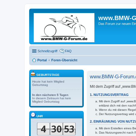
www.BMW-G-F
Das Forum zur neuen Ein
Schnellzugriff
FAQ
Portal
Foren-Übersicht
GEBURTSTAGE
www.BMW-G-Forum.de
Heute hat kein Mitglied
Geburtstag
Mit dem Zugriff auf „www.B
1. NUTZUNGSVERTRAG
In den nächsten 5 Tagen
In diesem Zeitraum hat kein
Mit dem Zugriff auf „www.
Mitglied Geburtstag
erklärst dich mit den nac
Wenn du mit diesen Regelu
Der Nutzungsvertrag wird 
UHR
2. EINRÄUMUNG VON NUT
Mit dem Erstellen eines B
Das Nutzungsrecht nach P