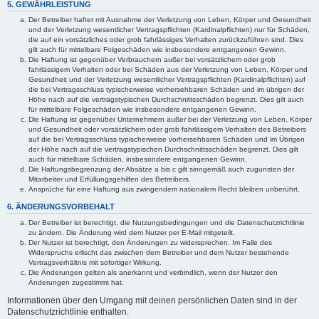
5. GEWÄHRLEISTUNG
Der Betreiber haftet mit Ausnahme der Verletzung von Leben, Körper und Gesundheit
und der Verletzung wesentlicher Vertragspflichten (Kardinalpflichten) nur für Schäden,
die auf ein vorsätzliches oder grob fahrlässiges Verhalten zurückzuführen sind. Dies
gilt auch für mittelbare Folgeschäden wie insbesondere entgangenen Gewinn.
Die Haftung ist gegenüber Verbrauchern außer bei vorsätzlichem oder grob
fahrlässigem Verhalten oder bei Schäden aus der Verletzung von Leben, Körper und
Gesundheit und der Verletzung wesentlicher Vertragspflichten (Kardinalpflichten) auf
die bei Vertragsschluss typischerweise vorhersehbaren Schäden und im übrigen der
Höhe nach auf die vertragstypischen Durchschnittsschäden begrenzt. Dies gilt auch
für mittelbare Folgeschäden wie insbesondere entgangenen Gewinn.
Die Haftung ist gegenüber Unternehmern außer bei der Verletzung von Leben, Körper
und Gesundheit oder vorsätzlichem oder grob fahrlässigem Verhalten des Betreibers
auf die bei Vertragsschluss typischerweise vorhersehbaren Schäden und im Übrigen
der Höhe nach auf die vertragstypischen Durchschnittsschäden begrenzt. Dies gilt
auch für mittelbare Schäden, insbesondere entgangenen Gewinn.
Die Haftungsbegrenzung der Absätze a bis c gilt sinngemäß auch zugunsten der
Mitarbeiter und Erfüllungsgehilfen des Betreibers.
Ansprüche für eine Haftung aus zwingendem nationalem Recht bleiben unberührt.
6. ÄNDERUNGSVORBEHALT
Der Betreiber ist berechtigt, die Nutzungsbedingungen und die Datenschutzrichtlinie
zu ändern. Die Änderung wird dem Nutzer per E-Mail mitgeteilt.
Der Nutzer ist berechtigt, den Änderungen zu widersprechen. Im Falle des
Widerspruchs erlischt das zwischen dem Betreiber und dem Nutzer bestehende
Vertragsverhältnis mit sofortiger Wirkung.
Die Änderungen gelten als anerkannt und verbindlich, wenn der Nutzer den
Änderungen zugestimmt hat.
Informationen über den Umgang mit deinen persönlichen Daten sind in der
Datenschutzrichtlinie enthalten.