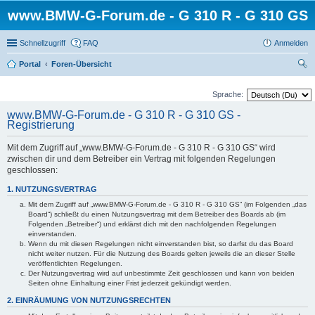
www.BMW-G-Forum.de - G 310 R - G 310 GS
Schnellzugriff
FAQ
Anmelden
Portal
Foren-Übersicht
uc
Sprache:
he
www.BMW-G-Forum.de - G 310 R - G 310 GS -
Registrierung
Mit dem Zugriff auf „www.BMW-G-Forum.de - G 310 R - G 310 GS“ wird
zwischen dir und dem Betreiber ein Vertrag mit folgenden Regelungen
geschlossen:
1. NUTZUNGSVERTRAG
Mit dem Zugriff auf „www.BMW-G-Forum.de - G 310 R - G 310 GS“ (im Folgenden „das
Board“) schließt du einen Nutzungsvertrag mit dem Betreiber des Boards ab (im
Folgenden „Betreiber“) und erklärst dich mit den nachfolgenden Regelungen
einverstanden.
Wenn du mit diesen Regelungen nicht einverstanden bist, so darfst du das Board
nicht weiter nutzen. Für die Nutzung des Boards gelten jeweils die an dieser Stelle
veröffentlichten Regelungen.
Der Nutzungsvertrag wird auf unbestimmte Zeit geschlossen und kann von beiden
Seiten ohne Einhaltung einer Frist jederzeit gekündigt werden.
2. EINRÄUMUNG VON NUTZUNGSRECHTEN