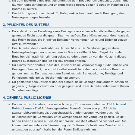
Mit dem Erstellen eines Beitrags erteilst du dem Betreiber ein einfaches, zeitlich und
räumlich unbeschränktes und unentgeltliches Recht, deinen Beitrag im Rahmen des
Boards zu nutzen.
Das Nutzungsrecht nach Punkt 2, Unterpunkt a bleibt auch nach Kündigung des
Nutzungsvertrages bestehen.
3. PFLICHTEN DES NUTZERS
Du erklärst mit der Erstellung eines Beitrags, dass er keine Inhalte enthält, die gegen
geltendes Recht oder die guten Sitten verstoßen. Du erklärst insbesondere, dass du
das Recht besitzt, die in deinen Beiträgen verwendeten Links und Bilder zu setzen
bzw. zu verwenden.
Der Betreiber des Boards übt das Hausrecht aus. Bei Verstößen gegen diese
Nutzungsbedingungen oder anderer im Board veröffentlichten Regeln kann der
Betreiber dich nach Abmahnung zeitweise oder dauerhaft von der Nutzung dieses
Boards ausschließen und dir ein Hausverbot erteilen.
Du nimmst zur Kenntnis, dass der Betreiber keine Verantwortung für die Inhalte von
Beiträgen übernimmt, die er nicht selbst erstellt hat oder die er nicht zur Kenntnis
genommen hat. Du gestattest dem Betreiber, dein Benutzerkonto, Beiträge und
Funktionen jederzeit zu löschen oder zu sperren.
Du gestattest dem Betreiber darüber hinaus, deine Beiträge abzuändern, sofern sie
gegen o. g. Regeln verstoßen oder geeignet sind, dem Betreiber oder einem Dritten
Schaden zuzufügen.
4. GENERAL PUBLIC LICENSE
Du nimmst zur Kenntnis, dass es sich bei phpBB um eine unter der „
GNU General
Public License v2
“ (GPL) bereitgestellten Foren-Software von phpBB Limited
(www.phpbb.com) handelt; deutschsprachige Informationen werden durch die
deutschsprachige Community unter www.phpbb.de zur Verfügung gestellt. Beide
haben keinen Einfluss auf die Art und Weise, wie die Software verwendet wird. Sie
können insbesondere die Verwendung der Software für bestimmte Zwecke nicht
untersagen oder auf Inhalte fremder Foren Einfluss nehmen.