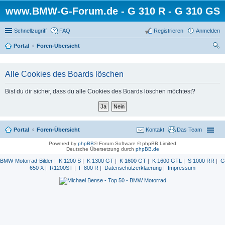
www.BMW-G-Forum.de - G 310 R - G 310 GS
Schnellzugriff
FAQ
Registrieren
Anmelden
Portal
Foren-Übersicht
uc
he
Alle Cookies des Boards löschen
Bist du dir sicher, dass du alle Cookies des Boards löschen möchtest?
Portal
Foren-Übersicht
Kontakt
Das Team
Powered by
phpBB
® Forum Software © phpBB Limited
Deutsche Übersetzung durch
phpBB.de
BMW-Motorrad-Bilder
|
K 1200 S
|
K 1300 GT
|
K 1600 GT
|
K 1600 GTL
|
S 1000 RR
|
G
650 X
|
R1200ST
|
F 800 R
|
Datenschutzerklaerung
|
Impressum