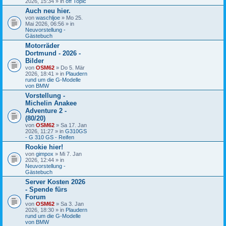
2026, 15:34 » in
off Topic
n
Auch neu hier.
g
von
waschljoe
» Mo 25.
Mai 2026, 06:56 » in
Neuvorstellung -
Gästebuch
Motorräder
Dortmund - 2026 -
Bilder
von
OSM62
» Do 5. Mär
2026, 18:41 » in
Plaudern
rund um die G-Modelle
von BMW
Vorstellung -
Michelin Anakee
Adventure 2 -
(80/20)
von
OSM62
» Sa 17. Jan
2026, 11:27 » in
G310GS
- G 310 GS - Reifen
Rookie hier!
von
gimpox
» Mi 7. Jan
2026, 12:44 » in
Neuvorstellung -
Gästebuch
Server Kosten 2026
- Spende fürs
Forum
von
OSM62
» Sa 3. Jan
2026, 18:30 » in
Plaudern
rund um die G-Modelle
von BMW