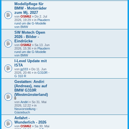
e
Modellpflege für
i
BMW - Motorräder
a
n
zum Mj. 2027
h
von
OSM62
» Do 2. Jul
a
2026, 19:29 » in
Plaudern
n
rund um die G-Modelle
g
von BMW
SW Motech Open
2026 - Bilder -
Eindrücke
von
OSM62
» Sa 13. Jun
2026, 15:36 » in
Plaudern
rund um die G-Modelle
von BMW
I-Level Update mit
ISTA
von
jg333
» Do 11. Jun
2026, 20:46 » in
G310R -
G 310 R
Gestatten: Andiri
(Andreas), neu auf
BMW G310R
(Westmünsterland)
D
von
Andiri
» So 31. Mai
a
2026, 12:22 » in
t
Neuvorstellung -
e
Gästebuch
i
Anfahrt -
a
Wunderlich - 2026
n
h
von
OSM62
» Sa 30. Mai
a