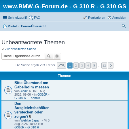
www.BMW-G-Forum.de - G 310 R - G 310 GS
Schnellzugriff
FAQ
Registrieren
Anmelden
Portal
Foren-Übersicht
uc
he
Unbeantwortete Themen
Zur erweiterten Suche
Die Suche ergab 293 Treffer
1
2
3
4
5
…
12
Themen
Bitte Überstand am
Gabelholm messen
von
Andiri
» Do 6. Aug
2026, 09:06 » in
G310R -
G 310 R - Technik
Den
Ausgleichsbehälter
verstecken oder
zeigen?
D
von
Webike Japan
» Mi 5.
a
Aug 2026, 10:13 » in
t
G310R - G 310 R