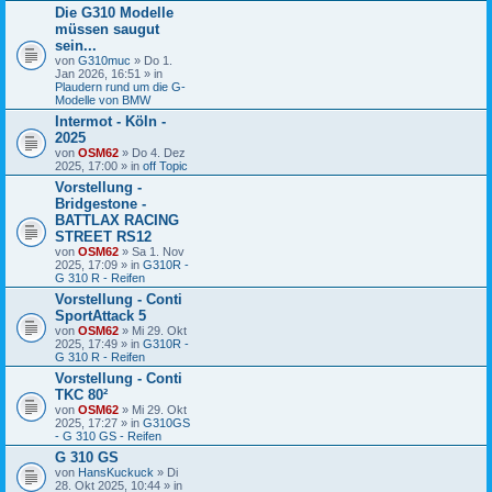
Die G310 Modelle
müssen saugut
sein...
von
G310muc
» Do 1.
Jan 2026, 16:51 » in
Plaudern rund um die G-
Modelle von BMW
Intermot - Köln -
2025
von
OSM62
» Do 4. Dez
2025, 17:00 » in
off Topic
Vorstellung -
Bridgestone -
BATTLAX RACING
STREET RS12
von
OSM62
» Sa 1. Nov
2025, 17:09 » in
G310R -
G 310 R - Reifen
Vorstellung - Conti
SportAttack 5
von
OSM62
» Mi 29. Okt
2025, 17:49 » in
G310R -
G 310 R - Reifen
Vorstellung - Conti
TKC 80²
von
OSM62
» Mi 29. Okt
2025, 17:27 » in
G310GS
- G 310 GS - Reifen
G 310 GS
von
HansKuckuck
» Di
28. Okt 2025, 10:44 » in