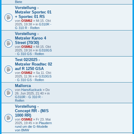
Biete
Vorstellung -
Metzeler Sportec 01
+ Sportec 01 RS
von
OSM62
» Mi 15. Okt
2025, 19:38 » in
G310R -
G 310 R - Reifen
Vorstellung -
Metzeler Karoo 4
Street (70/30)
von
OSM62
» Mi 15. Okt
2025, 19:16 » in
G310GS
- G 310 GS - Reifen
Test 02/2025 -
Metzeler Roadtec 02
auf R 1250 GSA
von
OSM62
» Sa 11. Okt
2025, 11:36 » in
G310GS
- G 310 GS - Reifen
Mallorca
von
HansKuckuck
» Do
26. Jun 2025, 21:40 » in
G310R - G 310 R -
Reifen
Vorstellung -
Concept RR - (M/S
1000 RR)
von
OSM62
» Fr 23. Mai
2025, 19:45 » in
Plaudern
rund um die G-Modelle
von BMW