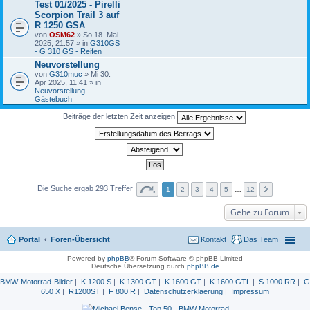
Test 01/2025 - Pirelli
Scorpion Trail 3 auf
R 1250 GSA
von
OSM62
» So 18. Mai
2025, 21:57 » in
G310GS
- G 310 GS - Reifen
Neuvorstellung
von
G310muc
» Mi 30.
Apr 2025, 11:41 » in
Neuvorstellung -
Gästebuch
Beiträge der letzten Zeit anzeigen
Die Suche ergab 293 Treffer
1
2
3
4
5
…
12
Gehe zu Forum
Portal
Foren-Übersicht
Kontakt
Das Team
Powered by
phpBB
® Forum Software © phpBB Limited
Deutsche Übersetzung durch
phpBB.de
BMW-Motorrad-Bilder
|
K 1200 S
|
K 1300 GT
|
K 1600 GT
|
K 1600 GTL
|
S 1000 RR
|
G
650 X
|
R1200ST
|
F 800 R
|
Datenschutzerklaerung
|
Impressum