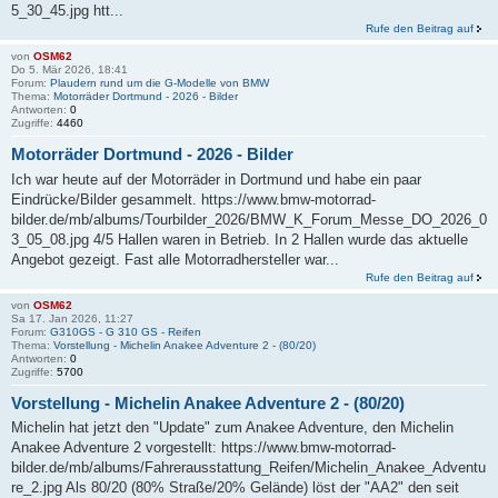
5_30_45.jpg htt...
Rufe den Beitrag auf
von
OSM62
Do 5. Mär 2026, 18:41
Forum:
Plaudern rund um die G-Modelle von BMW
Thema:
Motorräder Dortmund - 2026 - Bilder
Antworten:
0
Zugriffe:
4460
Motorräder Dortmund - 2026 - Bilder
Ich war heute auf der Motorräder in Dortmund und habe ein paar
Eindrücke/Bilder gesammelt. https://www.bmw-motorrad-
bilder.de/mb/albums/Tourbilder_2026/BMW_K_Forum_Messe_DO_2026_0
3_05_08.jpg 4/5 Hallen waren in Betrieb. In 2 Hallen wurde das aktuelle
Angebot gezeigt. Fast alle Motorradhersteller war...
Rufe den Beitrag auf
von
OSM62
Sa 17. Jan 2026, 11:27
Forum:
G310GS - G 310 GS - Reifen
Thema:
Vorstellung - Michelin Anakee Adventure 2 - (80/20)
Antworten:
0
Zugriffe:
5700
Vorstellung - Michelin Anakee Adventure 2 - (80/20)
Michelin hat jetzt den "Update" zum Anakee Adventure, den Michelin
Anakee Adventure 2 vorgestellt: https://www.bmw-motorrad-
bilder.de/mb/albums/Fahrerausstattung_Reifen/Michelin_Anakee_Adventu
re_2.jpg Als 80/20 (80% Straße/20% Gelände) löst der "AA2" den seit