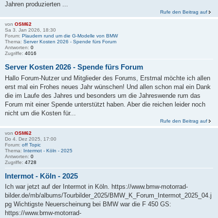
Jahren produzierten ...
Rufe den Beitrag auf
von
OSM62
Sa 3. Jan 2026, 18:30
Forum:
Plaudern rund um die G-Modelle von BMW
Thema:
Server Kosten 2026 - Spende fürs Forum
Antworten:
0
Zugriffe:
4016
Server Kosten 2026 - Spende fürs Forum
Hallo Forum-Nutzer und Mitglieder des Forums, Erstmal möchte ich allen
erst mal ein Frohes neues Jahr wünschen! Und allen schon mal ein Dank
die im Laufe des Jahres und besonders um die Jahreswende rum das
Forum mit einer Spende unterstützt haben. Aber die reichen leider noch
nicht um die Kosten für...
Rufe den Beitrag auf
von
OSM62
Do 4. Dez 2025, 17:00
Forum:
off Topic
Thema:
Intermot - Köln - 2025
Antworten:
0
Zugriffe:
4728
Intermot - Köln - 2025
Ich war jetzt auf der Intermot in Köln. https://www.bmw-motorrad-
bilder.de/mb/albums/Tourbilder_2025/BMW_K_Forum_Intermot_2025_04.j
pg Wichtigste Neuerscheinung bei BMW war die F 450 GS:
https://www.bmw-motorrad-