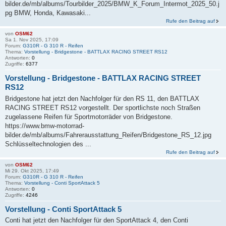
bilder.de/mb/albums/Tourbilder_2025/BMW_K_Forum_Intermot_2025_50.j
pg BMW, Honda, Kawasaki...
Rufe den Beitrag auf
von
OSM62
Sa 1. Nov 2025, 17:09
Forum:
G310R - G 310 R - Reifen
Thema:
Vorstellung - Bridgestone - BATTLAX RACING STREET RS12
Antworten:
0
Zugriffe:
6377
Vorstellung - Bridgestone - BATTLAX RACING STREET
RS12
Bridgestone hat jetzt den Nachfolger für den RS 11, den BATTLAX
RACING STREET RS12 vorgestellt. Der sportlichste noch Straßen
zugelassene Reifen für Sportmotorräder von Bridgestone.
https://www.bmw-motorrad-
bilder.de/mb/albums/Fahrerausstattung_Reifen/Bridgestone_RS_12.jpg
Schlüsseltechnologien des ...
Rufe den Beitrag auf
von
OSM62
Mi 29. Okt 2025, 17:49
Forum:
G310R - G 310 R - Reifen
Thema:
Vorstellung - Conti SportAttack 5
Antworten:
0
Zugriffe:
4246
Vorstellung - Conti SportAttack 5
Conti hat jetzt den Nachfolger für den SportAttack 4, den Conti