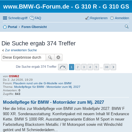
www.BMW-G-Forum.de - G 310 R - G 310 GS
Schnellzugriff
FAQ
Registrieren
Anmelden
Portal
Foren-Übersicht
uc
he
Die Suche ergab 374 Treffer
Zur erweiterten Suche
Die Suche ergab 374 Treffer
1
2
3
4
5
…
38
von
OSM62
Do 2. Jul 2026, 19:29
Forum:
Plaudern rund um die G-Modelle von BMW
Thema:
Modellpflege für BMW - Motorräder zum Mj. 2027
Antworten:
0
Zugriffe:
843
Modellpflege für BMW - Motorräder zum Mj. 2027
Hier die Infos zur Modellpflege von BMW zum Modelljahr 2027: BMW F
900 XR. Sonderausstattung: Komfortpaket mit neuem Inhalt M Endurance
Kette. BMW S 1000 RR. Ausstattungsvariante Edition M Sport in neuer
Farbstellung Blackstorm Metallic / M Motorsport sowie mit Windschild
getönt und M Schmiederädern...