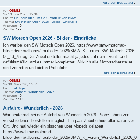
Rufe den Beitrag auf
von
OSM62
Sa 13. Jun 2026, 15:36
Forum:
Plaudern rund um die G-Modelle von BMW
Thema:
SW Motech Open 2026 - Bilder - Eindrücke
Antworten:
0
Zugriffe:
1225
SW Motech Open 2026 - Bilder - Eindrücke
Ich war bei den SW Motech Open 2026. https://www.bmw-motorrad-
bilder.de/mb/albums/Tourbilder_2026/BMW_K_Forum_SW_Motech_2026_
06_13_75.jpg Der Zubehörsteller macht ja jedes Jahr ein Event. Und
gefühlsmäßig wird es immer kompletter. Wirklich alle Motorradhersteller
sind vertreten und bieten Probefahrt...
Rufe den Beitrag auf
von
OSM62
Sa 30. Mai 2026, 15:34
Forum:
off Topic
Thema:
Anfahrt - Wunderlich - 2026
Antworten:
0
Zugriffe:
1418
Anfahrt - Wunderlich - 2026
War heute mal bei der Anfahrt von Wunderlich 2026. Probe fahren von
verschiedenen Herstellern möglich. Ein paar Zubehörhersteller waren vor
Ort. Und mal wieder ein bisschen über Mopeds gelabert:
https://www.bmw-motorrad-
bilder.de/mb/albums/Tourbilder_2026/BMW_K_Forum_Wunderlich_2026_0