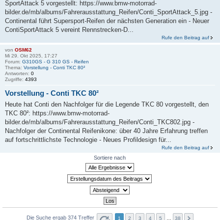
SportAttack 5 vorgestellt: https://www.bmw-motorrad-
bilder.de/mb/albums/Fahrerausstattung_Reifen/Conti_SportAttack_5.jpg -
Continental führt Supersport-Reifen der nächsten Generation ein - Neuer
ContiSportAttack 5 vereint Rennstrecken-D...
Rufe den Beitrag auf
von
OSM62
Mi 29. Okt 2025, 17:27
Forum:
G310GS - G 310 GS - Reifen
Thema:
Vorstellung - Conti TKC 80²
Antworten:
0
Zugriffe:
4393
Vorstellung - Conti TKC 80²
Heute hat Conti den Nachfolger für die Legende TKC 80 vorgestellt, den
TKC 80²: https://www.bmw-motorrad-
bilder.de/mb/albums/Fahrerausstattung_Reifen/Conti_TKC802.jpg -
Nachfolger der Continental Reifenikone: über 40 Jahre Erfahrung treffen
auf fortschrittlichste Technologie - Neues Profildesign für...
Rufe den Beitrag auf
Sortiere nach
Die Suche ergab 374 Treffer
1
2
3
4
5
…
38