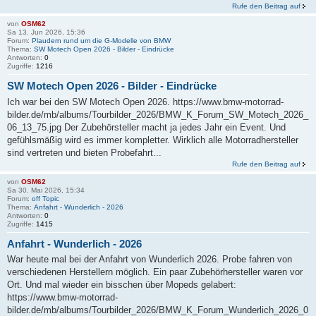
Rufe den Beitrag auf
von
OSM62
Sa 13. Jun 2026, 15:36
Forum:
Plaudern rund um die G-Modelle von BMW
Thema:
SW Motech Open 2026 - Bilder - Eindrücke
Antworten:
0
Zugriffe:
1216
SW Motech Open 2026 - Bilder - Eindrücke
Ich war bei den SW Motech Open 2026. https://www.bmw-motorrad-
bilder.de/mb/albums/Tourbilder_2026/BMW_K_Forum_SW_Motech_2026_
06_13_75.jpg Der Zubehörsteller macht ja jedes Jahr ein Event. Und
gefühlsmäßig wird es immer kompletter. Wirklich alle Motorradhersteller
sind vertreten und bieten Probefahrt...
Rufe den Beitrag auf
von
OSM62
Sa 30. Mai 2026, 15:34
Forum:
off Topic
Thema:
Anfahrt - Wunderlich - 2026
Antworten:
0
Zugriffe:
1415
Anfahrt - Wunderlich - 2026
War heute mal bei der Anfahrt von Wunderlich 2026. Probe fahren von
verschiedenen Herstellern möglich. Ein paar Zubehörhersteller waren vor
Ort. Und mal wieder ein bisschen über Mopeds gelabert:
https://www.bmw-motorrad-
bilder.de/mb/albums/Tourbilder_2026/BMW_K_Forum_Wunderlich_2026_0