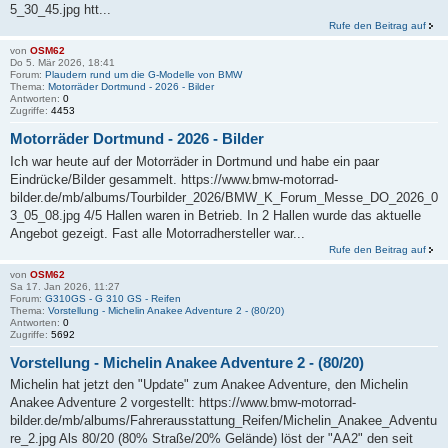
5_30_45.jpg htt...
Rufe den Beitrag auf
von
OSM62
Do 5. Mär 2026, 18:41
Forum:
Plaudern rund um die G-Modelle von BMW
Thema:
Motorräder Dortmund - 2026 - Bilder
Antworten:
0
Zugriffe:
4453
Motorräder Dortmund - 2026 - Bilder
Ich war heute auf der Motorräder in Dortmund und habe ein paar
Eindrücke/Bilder gesammelt. https://www.bmw-motorrad-
bilder.de/mb/albums/Tourbilder_2026/BMW_K_Forum_Messe_DO_2026_0
3_05_08.jpg 4/5 Hallen waren in Betrieb. In 2 Hallen wurde das aktuelle
Angebot gezeigt. Fast alle Motorradhersteller war...
Rufe den Beitrag auf
von
OSM62
Sa 17. Jan 2026, 11:27
Forum:
G310GS - G 310 GS - Reifen
Thema:
Vorstellung - Michelin Anakee Adventure 2 - (80/20)
Antworten:
0
Zugriffe:
5692
Vorstellung - Michelin Anakee Adventure 2 - (80/20)
Michelin hat jetzt den "Update" zum Anakee Adventure, den Michelin
Anakee Adventure 2 vorgestellt: https://www.bmw-motorrad-
bilder.de/mb/albums/Fahrerausstattung_Reifen/Michelin_Anakee_Adventu
re_2.jpg Als 80/20 (80% Straße/20% Gelände) löst der "AA2" den seit