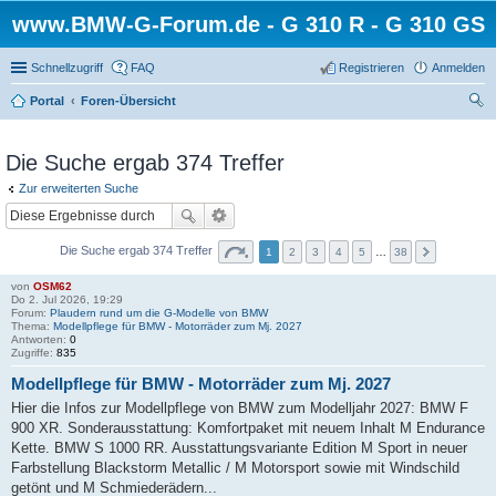
www.BMW-G-Forum.de - G 310 R - G 310 GS
Schnellzugriff
FAQ
Registrieren
Anmelden
Portal
Foren-Übersicht
uc
he
Die Suche ergab 374 Treffer
Zur erweiterten Suche
Die Suche ergab 374 Treffer
1
2
3
4
5
…
38
von
OSM62
Do 2. Jul 2026, 19:29
Forum:
Plaudern rund um die G-Modelle von BMW
Thema:
Modellpflege für BMW - Motorräder zum Mj. 2027
Antworten:
0
Zugriffe:
835
Modellpflege für BMW - Motorräder zum Mj. 2027
Hier die Infos zur Modellpflege von BMW zum Modelljahr 2027: BMW F
900 XR. Sonderausstattung: Komfortpaket mit neuem Inhalt M Endurance
Kette. BMW S 1000 RR. Ausstattungsvariante Edition M Sport in neuer
Farbstellung Blackstorm Metallic / M Motorsport sowie mit Windschild
getönt und M Schmiederädern...