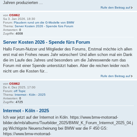
Jahren produzierten ...
Rufe den Beitrag auf
von
OSM62
Sa 3. Jan 2026, 18:30
Forum:
Plaudern rund um die G-Modelle von BMW
Thema:
Server Kosten 2026 - Spende fürs Forum
Antworten:
0
Zugriffe:
4008
Server Kosten 2026 - Spende fürs Forum
Hallo Forum-Nutzer und Mitglieder des Forums, Erstmal möchte ich allen
erst mal ein Frohes neues Jahr wünschen! Und allen schon mal ein Dank
die im Laufe des Jahres und besonders um die Jahreswende rum das
Forum mit einer Spende unterstützt haben. Aber die reichen leider noch
nicht um die Kosten für...
Rufe den Beitrag auf
von
OSM62
Do 4. Dez 2025, 17:00
Forum:
off Topic
Thema:
Intermot - Köln - 2025
Antworten:
0
Zugriffe:
4725
Intermot - Köln - 2025
Ich war jetzt auf der Intermot in Köln. https://www.bmw-motorrad-
bilder.de/mb/albums/Tourbilder_2025/BMW_K_Forum_Intermot_2025_04.j
pg Wichtigste Neuerscheinung bei BMW war die F 450 GS:
https://www.bmw-motorrad-