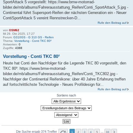
SportAttack 5 vorgestellt: https://www.bmw-motorrad-
bilder.de/mb/albums/Fahrerausstattung_Reifen/Conti_SportAttack_5.jpg -
Continental führt Supersport-Reifen der nächsten Generation ein - Neuer
ContiSportAttack 5 vereint Rennstrecken-D...
Rufe den Beitrag auf
von
OSM62
Mi 29. Okt 2025, 17:27
Forum:
G310GS - G 310 GS - Reifen
Thema:
Vorstellung - Conti TKC 80²
Antworten:
0
Zugriffe:
4388
Vorstellung - Conti TKC 80²
Heute hat Conti den Nachfolger für die Legende TKC 80 vorgestellt, den
TKC 80²: https://www.bmw-motorrad-
bilder.de/mb/albums/Fahrerausstattung_Reifen/Conti_TKC802.jpg -
Nachfolger der Continental Reifenikone: über 40 Jahre Erfahrung treffen
auf fortschrittlichste Technologie - Neues Profildesign für...
Rufe den Beitrag auf
Sortiere nach
Die Suche ergab 374 Treffer
1
2
3
4
5
…
38