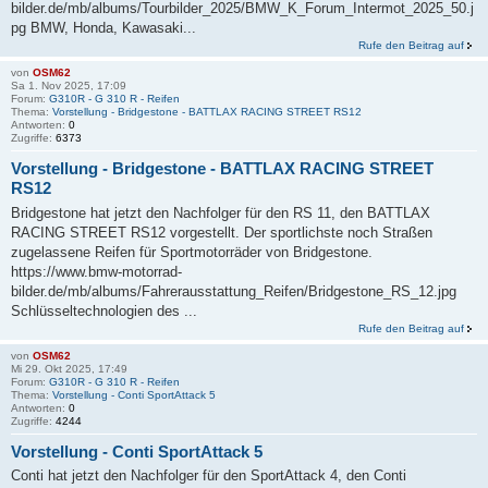
bilder.de/mb/albums/Tourbilder_2025/BMW_K_Forum_Intermot_2025_50.j
pg BMW, Honda, Kawasaki...
Rufe den Beitrag auf
von
OSM62
Sa 1. Nov 2025, 17:09
Forum:
G310R - G 310 R - Reifen
Thema:
Vorstellung - Bridgestone - BATTLAX RACING STREET RS12
Antworten:
0
Zugriffe:
6373
Vorstellung - Bridgestone - BATTLAX RACING STREET
RS12
Bridgestone hat jetzt den Nachfolger für den RS 11, den BATTLAX
RACING STREET RS12 vorgestellt. Der sportlichste noch Straßen
zugelassene Reifen für Sportmotorräder von Bridgestone.
https://www.bmw-motorrad-
bilder.de/mb/albums/Fahrerausstattung_Reifen/Bridgestone_RS_12.jpg
Schlüsseltechnologien des ...
Rufe den Beitrag auf
von
OSM62
Mi 29. Okt 2025, 17:49
Forum:
G310R - G 310 R - Reifen
Thema:
Vorstellung - Conti SportAttack 5
Antworten:
0
Zugriffe:
4244
Vorstellung - Conti SportAttack 5
Conti hat jetzt den Nachfolger für den SportAttack 4, den Conti