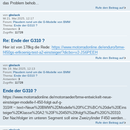
das Problem behob...
Rufe den Beitrag auf
von
gbslack
Mi 21. Mai 2025, 12:17
Forum:
Plaudern rund um die G-Modelle von BMW
Thema:
Ende der G310 ?
Antworten:
3
Zugriffe:
11728
Re: Ende der G310 ?
Hier ist von 178kg die Rede:
https://www.motorradonline.de/enduro/bmw-
f450gs-erlkoenig-test-a2-einsteiger/?dicbo=v2-JS6PEEH
Rufe den Beitrag auf
von
gbslack
Mo 19. Mai 2025, 12:13
Forum:
Plaudern rund um die G-Modelle von BMW
Thema:
Ende der G310 ?
Antworten:
3
Zugriffe:
11728
Ende der G310 ?
https://www.motorradonline.de/motorraeder/bmw-entwickelt-neue-
einsteiger-modelle-f-450-folgt-auf-g-
310/#:~:text=Neue%20BMW%2DModelle%20f%C3%BCr%20die%20Eins
teiger%2DKlasse%20A2:%20F%20450%20folgt%20auf%20G%20310.
Der Nachfolger im unteren Segment soll eine Zweizylinder F450 werden...
Rufe den Beitrag auf
von
gbslack