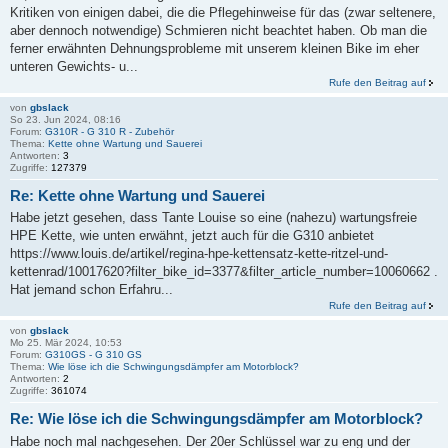
Kritiken von einigen dabei, die die Pflegehinweise für das (zwar seltenere,
aber dennoch notwendige) Schmieren nicht beachtet haben. Ob man die
ferner erwähnten Dehnungsprobleme mit unserem kleinen Bike im eher
unteren Gewichts- u...
Rufe den Beitrag auf
von
gbslack
So 23. Jun 2024, 08:16
Forum:
G310R - G 310 R - Zubehör
Thema:
Kette ohne Wartung und Sauerei
Antworten:
3
Zugriffe:
127379
Re: Kette ohne Wartung und Sauerei
Habe jetzt gesehen, dass Tante Louise so eine (nahezu) wartungsfreie
HPE Kette, wie unten erwähnt, jetzt auch für die G310 anbietet
https://www.louis.de/artikel/regina-hpe-kettensatz-kette-ritzel-und-
kettenrad/10017620?filter_bike_id=3377&filter_article_number=10060662 .
Hat jemand schon Erfahru...
Rufe den Beitrag auf
von
gbslack
Mo 25. Mär 2024, 10:53
Forum:
G310GS - G 310 GS
Thema:
Wie löse ich die Schwingungsdämpfer am Motorblock?
Antworten:
2
Zugriffe:
361074
Re: Wie löse ich die Schwingungsdämpfer am Motorblock?
Habe noch mal nachgesehen. Der 20er Schlüssel war zu eng und der