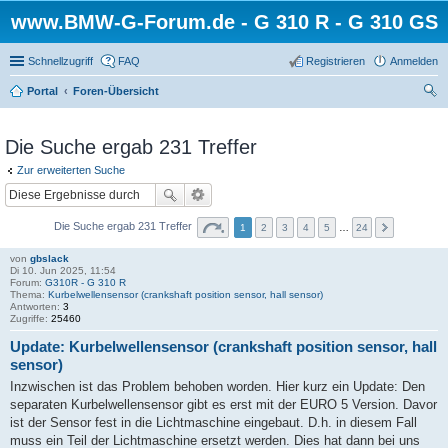
www.BMW-G-Forum.de - G 310 R - G 310 GS
Schnellzugriff
FAQ
Registrieren
Anmelden
Portal
Foren-Übersicht
uc
he
Die Suche ergab 231 Treffer
Zur erweiterten Suche
Die Suche ergab 231 Treffer
1
2
3
4
5
…
24
von
gbslack
Di 10. Jun 2025, 11:54
Forum:
G310R - G 310 R
Thema:
Kurbelwellensensor (crankshaft position sensor, hall sensor)
Antworten:
3
Zugriffe:
25460
Update: Kurbelwellensensor (crankshaft position sensor, hall
sensor)
Inzwischen ist das Problem behoben worden. Hier kurz ein Update: Den
separaten Kurbelwellensensor gibt es erst mit der EURO 5 Version. Davor
ist der Sensor fest in die Lichtmaschine eingebaut. D.h. in diesem Fall
muss ein Teil der Lichtmaschine ersetzt werden. Dies hat dann bei uns