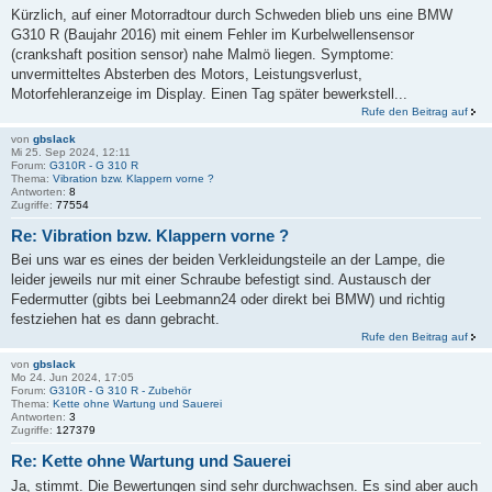
Kürzlich, auf einer Motorradtour durch Schweden blieb uns eine BMW
G310 R (Baujahr 2016) mit einem Fehler im Kurbelwellensensor
(crankshaft position sensor) nahe Malmö liegen. Symptome:
unvermitteltes Absterben des Motors, Leistungsverlust,
Motorfehleranzeige im Display. Einen Tag später bewerkstell...
Rufe den Beitrag auf
von
gbslack
Mi 25. Sep 2024, 12:11
Forum:
G310R - G 310 R
Thema:
Vibration bzw. Klappern vorne ?
Antworten:
8
Zugriffe:
77554
Re: Vibration bzw. Klappern vorne ?
Bei uns war es eines der beiden Verkleidungsteile an der Lampe, die
leider jeweils nur mit einer Schraube befestigt sind. Austausch der
Federmutter (gibts bei Leebmann24 oder direkt bei BMW) und richtig
festziehen hat es dann gebracht.
Rufe den Beitrag auf
von
gbslack
Mo 24. Jun 2024, 17:05
Forum:
G310R - G 310 R - Zubehör
Thema:
Kette ohne Wartung und Sauerei
Antworten:
3
Zugriffe:
127379
Re: Kette ohne Wartung und Sauerei
Ja, stimmt. Die Bewertungen sind sehr durchwachsen. Es sind aber auch