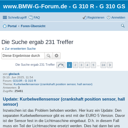
www.BMW-G-Forum.de - G 310 R - G 310 GS
Schnellzugriff
FAQ
Registrieren
Anmelden
Portal
Foren-Übersicht
uc
he
Die Suche ergab 231 Treffer
Zur erweiterten Suche
Die Suche ergab 231 Treffer
1
2
3
4
5
…
24
von
gbslack
Di 10. Jun 2025, 11:54
Forum:
G310R - G 310 R
Thema:
Kurbelwellensensor (crankshaft position sensor, hall sensor)
Antworten:
3
Zugriffe:
25461
Update: Kurbelwellensensor (crankshaft position sensor, hall
sensor)
Inzwischen ist das Problem behoben worden. Hier kurz ein Update: Den
separaten Kurbelwellensensor gibt es erst mit der EURO 5 Version. Davor
ist der Sensor fest in die Lichtmaschine eingebaut. D.h. in diesem Fall
muss ein Teil der Lichtmaschine ersetzt werden. Dies hat dann bei uns