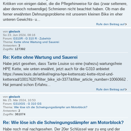
Kritiken von einigen dabei, die die Pflegehinweise für das (zwar seltenere,
aber dennoch notwendige) Schmieren nicht beachtet haben. Ob man die
ferner erwähnten Dehnungsprobleme mit unserem kleinen Bike im eher
unteren Gewichts- u...
Rufe den Beitrag auf
von
gbslack
So 23. Jun 2024, 08:16
Forum:
G310R - G 310 R - Zubehör
Thema:
Kette ohne Wartung und Sauerei
Antworten:
3
Zugriffe:
127392
Re: Kette ohne Wartung und Sauerei
Habe jetzt gesehen, dass Tante Louise so eine (nahezu) wartungsfreie
HPE Kette, wie unten erwähnt, jetzt auch für die G310 anbietet
https://www.louis.de/artikel/regina-hpe-kettensatz-kette-ritzel-und-
kettenrad/10017620?filter_bike_id=3377&filter_article_number=10060662 .
Hat jemand schon Erfahru...
Rufe den Beitrag auf
von
gbslack
Mo 25. Mär 2024, 10:53
Forum:
G310GS - G 310 GS
Thema:
Wie löse ich die Schwingungsdämpfer am Motorblock?
Antworten:
2
Zugriffe:
361074
Re: Wie löse ich die Schwingungsdämpfer am Motorblock?
Habe noch mal nachgesehen. Der 20er Schlüssel war zu eng und der