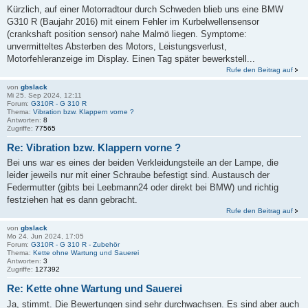
Kürzlich, auf einer Motorradtour durch Schweden blieb uns eine BMW
G310 R (Baujahr 2016) mit einem Fehler im Kurbelwellensensor
(crankshaft position sensor) nahe Malmö liegen. Symptome:
unvermitteltes Absterben des Motors, Leistungsverlust,
Motorfehleranzeige im Display. Einen Tag später bewerkstell...
Rufe den Beitrag auf
von
gbslack
Mi 25. Sep 2024, 12:11
Forum:
G310R - G 310 R
Thema:
Vibration bzw. Klappern vorne ?
Antworten:
8
Zugriffe:
77565
Re: Vibration bzw. Klappern vorne ?
Bei uns war es eines der beiden Verkleidungsteile an der Lampe, die
leider jeweils nur mit einer Schraube befestigt sind. Austausch der
Federmutter (gibts bei Leebmann24 oder direkt bei BMW) und richtig
festziehen hat es dann gebracht.
Rufe den Beitrag auf
von
gbslack
Mo 24. Jun 2024, 17:05
Forum:
G310R - G 310 R - Zubehör
Thema:
Kette ohne Wartung und Sauerei
Antworten:
3
Zugriffe:
127392
Re: Kette ohne Wartung und Sauerei
Ja, stimmt. Die Bewertungen sind sehr durchwachsen. Es sind aber auch