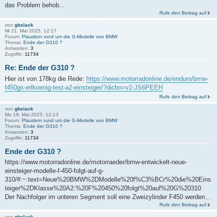
das Problem behob...
Rufe den Beitrag auf
von
gbslack
Mi 21. Mai 2025, 12:17
Forum:
Plaudern rund um die G-Modelle von BMW
Thema:
Ende der G310 ?
Antworten:
3
Zugriffe:
11734
Re: Ende der G310 ?
Hier ist von 178kg die Rede:
https://www.motorradonline.de/enduro/bmw-
f450gs-erlkoenig-test-a2-einsteiger/?dicbo=v2-JS6PEEH
Rufe den Beitrag auf
von
gbslack
Mo 19. Mai 2025, 12:13
Forum:
Plaudern rund um die G-Modelle von BMW
Thema:
Ende der G310 ?
Antworten:
3
Zugriffe:
11734
Ende der G310 ?
https://www.motorradonline.de/motorraeder/bmw-entwickelt-neue-
einsteiger-modelle-f-450-folgt-auf-g-
310/#:~:text=Neue%20BMW%2DModelle%20f%C3%BCr%20die%20Eins
teiger%2DKlasse%20A2:%20F%20450%20folgt%20auf%20G%20310.
Der Nachfolger im unteren Segment soll eine Zweizylinder F450 werden...
Rufe den Beitrag auf
von
gbslack