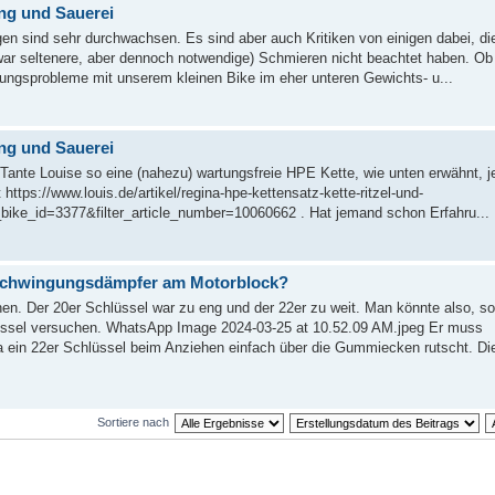
ng und Sauerei
en sind sehr durchwachsen. Es sind aber auch Kritiken von einigen dabei, di
zwar seltenere, aber dennoch notwendige) Schmieren nicht beachtet haben. O
ungsprobleme mit unserem kleinen Bike im eher unteren Gewichts- u...
ng und Sauerei
Tante Louise so eine (nahezu) wartungsfreie HPE Kette, wie unten erwähnt, j
 https://www.louis.de/artikel/regina-hpe-kettensatz-kette-ritzel-und-
_bike_id=3377&filter_article_number=10060662 . Hat jemand schon Erfahru...
e Schwingungsdämpfer am Motorblock?
n. Der 20er Schlüssel war zu eng und der 22er zu weit. Man könnte also, so
üssel versuchen. WhatsApp Image 2024-03-25 at 10.52.09 AM.jpeg Er muss
 ein 22er Schlüssel beim Anziehen einfach über die Gummiecken rutscht. Di
Sortiere nach