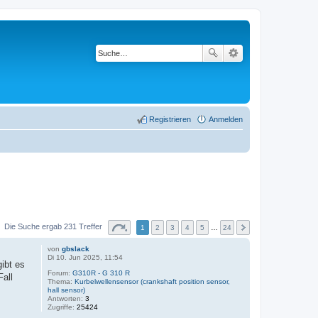
Registrieren
Anmelden
Die Suche ergab 231 Treffer
1
2
3
4
5
…
24
von
gbslack
Di 10. Jun 2025, 11:54
ibt es
Forum:
G310R - G 310 R
Fall
Thema:
Kurbelwellensensor (crankshaft position sensor,
hall sensor)
Antworten:
3
Zugriffe:
25424