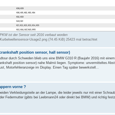
PKW ist der Sensor seit 2016 verbaut worden
-Kurbelwellensensor-Usage2.png (74.45 KiB) 25423 mal betrachtet
rankshaft position sensor, hall sensor)
rradtour durch Schweden blieb uns eine BMW G310 R (Baujahr 2016) mit einem
ankshaft position sensor) nahe Malmö liegen. Symptome: unvermitteltes Abs
st, Motorfehleranzeige im Display. Einen Tag später bewerkstell...
appern vorne ?
eiden Verkleidungsteile an der Lampe, die leider jeweils nur mit einer Schrau
 der Federmutter (gibts bei Leebmann24 oder direkt bei BMW) und richtig fest