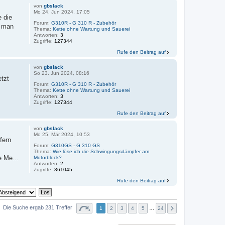
von
gbslack
Mo 24. Jun 2024, 17:05
e die
Forum:
G310R - G 310 R - Zubehör
b man
Thema:
Kette ohne Wartung und Sauerei
Antworten:
3
Zugriffe:
127344
Rufe den Beitrag auf
von
gbslack
So 23. Jun 2024, 08:16
etzt
Forum:
G310R - G 310 R - Zubehör
Thema:
Kette ohne Wartung und Sauerei
Antworten:
3
Zugriffe:
127344
Rufe den Beitrag auf
von
gbslack
Mo 25. Mär 2024, 10:53
fern
Forum:
G310GS - G 310 GS
Thema:
Wie löse ich die Schwingungsdämpfer am
e Me...
Motorblock?
Antworten:
2
Zugriffe:
361045
Rufe den Beitrag auf
Die Suche ergab 231 Treffer
1
2
3
4
5
…
24