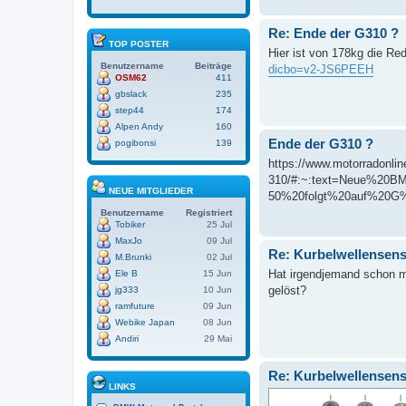
Re: Ende der G310 ?
TOP POSTER
Hier ist von 178kg die Re
Benutzername
Beiträge
dicbo=v2-JS6PEEH
OSM62
411
gbslack
235
step44
174
Alpen Andy
160
Ende der G310 ?
pogibonsi
139
https://www.motorradonlin
310/#:~:text=Neue%20
NEUE MITGLIEDER
50%20folgt%20auf%20G%203
Benutzername
Registriert
Tobiker
25 Jul
MaxJo
09 Jul
Re: Kurbelwellensenso
M.Brunki
02 Jul
Hat irgendjemand schon m
Ele B
15 Jun
gelöst?
jg333
10 Jun
ramfuture
09 Jun
Webike Japan
08 Jun
Andiri
29 Mai
Re: Kurbelwellensenso
LINKS