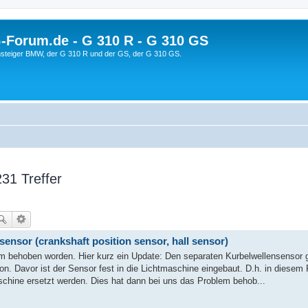
orum.de - G 310 R - G 310 GS
steiger BMW, der G 310 R und der GS, der G 310 GS.
31 Treffer
ensor (crankshaft position sensor, hall sensor)
m behoben worden. Hier kurz ein Update: Den separaten Kurbelwellensensor g
n. Davor ist der Sensor fest in die Lichtmaschine eingebaut. D.h. in diesem 
schine ersetzt werden. Dies hat dann bei uns das Problem behob...