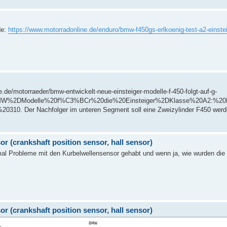
de:
https://www.motorradonline.de/enduro/bmw-f450gs-erlkoenig-test-a2-einste
e.de/motorraeder/bmw-entwickelt-neue-einsteiger-modelle-f-450-folgt-auf-g-
BMW%2DModelle%20f%C3%BCr%20die%20Einsteiger%2DKlasse%20A2:%2
10. Der Nachfolger im unteren Segment soll eine Zweizylinder F450 werde
r (crankshaft position sensor, hall sensor)
al Probleme mit den Kurbelwellensensor gehabt und wenn ja, wie wurden die
r (crankshaft position sensor, hall sensor)