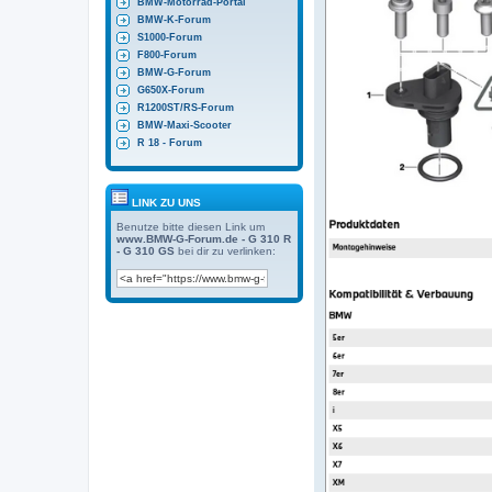
BMW-Motorrad-Portal
BMW-K-Forum
S1000-Forum
F800-Forum
BMW-G-Forum
G650X-Forum
R1200ST/RS-Forum
BMW-Maxi-Scooter
R 18 - Forum
LINK ZU UNS
Benutze bitte diesen Link um
www.BMW-G-Forum.de - G 310 R
- G 310 GS
bei dir zu verlinken: