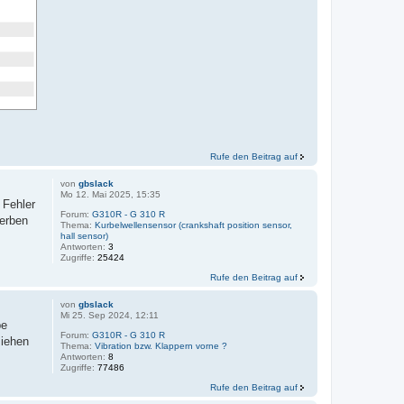
Rufe den Beitrag auf
von
gbslack
Mo 12. Mai 2025, 15:35
 Fehler
Forum:
G310R - G 310 R
terben
Thema:
Kurbelwellensensor (crankshaft position sensor,
hall sensor)
Antworten:
3
Zugriffe:
25424
Rufe den Beitrag auf
von
gbslack
Mi 25. Sep 2024, 12:11
be
Forum:
G310R - G 310 R
ziehen
Thema:
Vibration bzw. Klappern vorne ?
Antworten:
8
Zugriffe:
77486
Rufe den Beitrag auf