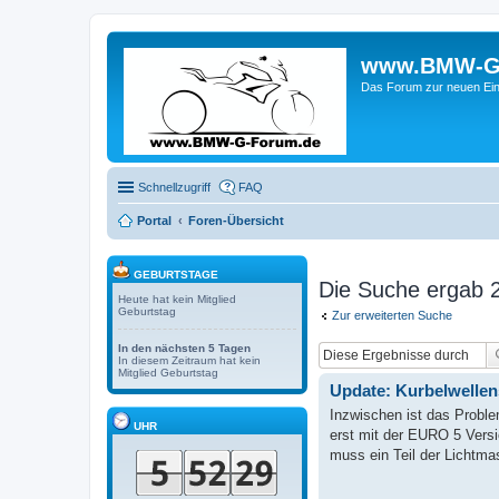
www.BMW-G-F
Das Forum zur neuen Ein
Schnellzugriff
FAQ
Portal
Foren-Übersicht
GEBURTSTAGE
Die Suche ergab 2
Heute hat kein Mitglied
Geburtstag
Zur erweiterten Suche
In den nächsten 5 Tagen
In diesem Zeitraum hat kein
Mitglied Geburtstag
Update: Kurbelwellens
Inzwischen ist das Proble
UHR
erst mit der EURO 5 Versio
muss ein Teil der Lichtma