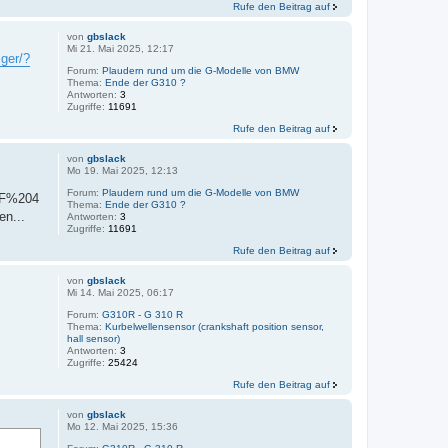
Rufe den Beitrag auf
von
gbslack
Mi 21. Mai 2025, 12:17
iger/?
Forum:
Plaudern rund um die G-Modelle von BMW
Thema:
Ende der G310 ?
Antworten:
3
Zugriffe:
11691
Rufe den Beitrag auf
von
gbslack
Mo 19. Mai 2025, 12:13
Forum:
Plaudern rund um die G-Modelle von BMW
0F%204
Thema:
Ende der G310 ?
n...
Antworten:
3
Zugriffe:
11691
Rufe den Beitrag auf
von
gbslack
Mi 14. Mai 2025, 06:17
Forum:
G310R - G 310 R
Thema:
Kurbelwellensensor (crankshaft position sensor,
hall sensor)
Antworten:
3
Zugriffe:
25424
Rufe den Beitrag auf
von
gbslack
Mo 12. Mai 2025, 15:36