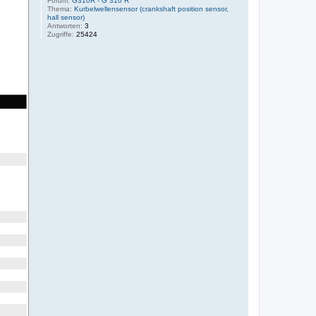
Forum:
G310R - G 310 R
Thema:
Kurbelwellensensor (crankshaft position sensor,
hall sensor)
Antworten:
3
Zugriffe:
25424