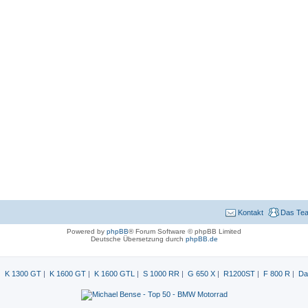
Kontakt
Das Te
Powered by
phpBB
® Forum Software © phpBB Limited
Deutsche Übersetzung durch
phpBB.de
|
K 1300 GT
|
K 1600 GT
|
K 1600 GTL
|
S 1000 RR
|
G 650 X
|
R1200ST
|
F 800 R
|
Da