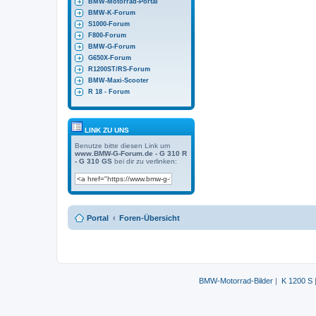
BMW-Motorrad-Portal
BMW-K-Forum
S1000-Forum
F800-Forum
BMW-G-Forum
G650X-Forum
R1200ST/RS-Forum
BMW-Maxi-Scooter
R 18 - Forum
LINK ZU UNS
Benutze bitte diesen Link um
www.BMW-G-Forum.de - G 310 R
- G 310 GS
bei dir zu verlinken:
Portal
Foren-Übersicht
BMW-Motorrad-Bilder
|
K 1200 S