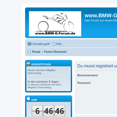
www.BMW-G-F
Das Forum zur neuen Ein
Schnellzugriff
FAQ
Portal
Foren-Übersicht
GEBURTSTAGE
Du musst registriert
Heute hat kein Mitglied
Geburtstag
Benutzername:
In den nächsten 5 Tagen
Passwort:
In diesem Zeitraum hat kein
Mitglied Geburtstag
UHR