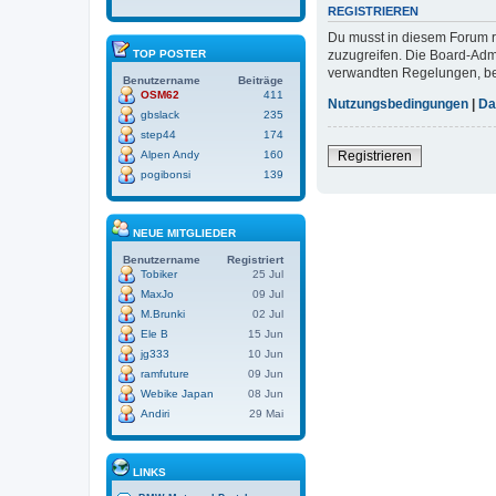
REGISTRIEREN
Du musst in diesem Forum re
zuzugreifen. Die Board-Adm
TOP POSTER
verwandten Regelungen, bevo
Benutzername
Beiträge
OSM62
411
Nutzungsbedingungen
|
Da
gbslack
235
step44
174
Registrieren
Alpen Andy
160
pogibonsi
139
NEUE MITGLIEDER
Benutzername
Registriert
Tobiker
25 Jul
MaxJo
09 Jul
M.Brunki
02 Jul
Ele B
15 Jun
jg333
10 Jun
ramfuture
09 Jun
Webike Japan
08 Jun
Andiri
29 Mai
LINKS