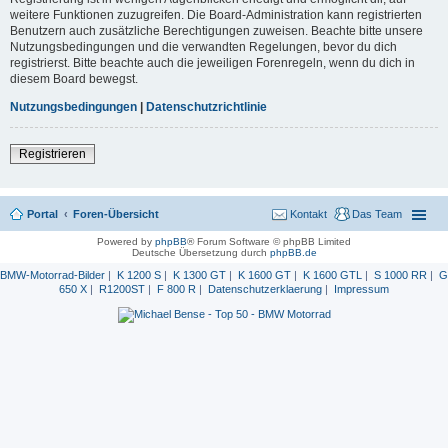
weitere Funktionen zuzugreifen. Die Board-Administration kann registrierten
Benutzern auch zusätzliche Berechtigungen zuweisen. Beachte bitte unsere
Nutzungsbedingungen und die verwandten Regelungen, bevor du dich
registrierst. Bitte beachte auch die jeweiligen Forenregeln, wenn du dich in
diesem Board bewegst.
Nutzungsbedingungen
|
Datenschutzrichtlinie
Registrieren
Portal
Foren-Übersicht
Kontakt
Das Team
Powered by
phpBB
® Forum Software © phpBB Limited
Deutsche Übersetzung durch
phpBB.de
BMW-Motorrad-Bilder
|
K 1200 S
|
K 1300 GT
|
K 1600 GT
|
K 1600 GTL
|
S 1000 RR
|
G
650 X
|
R1200ST
|
F 800 R
|
Datenschutzerklaerung
|
Impressum