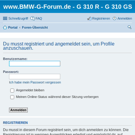
www.BMW-G-Forum.de - G 310 R - G 310 GS
Schnellzugriff
FAQ
Registrieren
Anmelden
Portal
Foren-Übersicht
uc
he
Du musst registriert und angemeldet sein, um Profile
anzuschauen.
Benutzername:
Passwort:
Ich habe mein Passwort vergessen
Angemeldet bleiben
Meinen Online-Status während dieser Sitzung verbergen
REGISTRIEREN
Du musst in diesem Forum registriert sein, um dich anmelden zu können. Die
Registrierung ist in wenigen Augenblicken erledigt und ermöglicht dir, auf