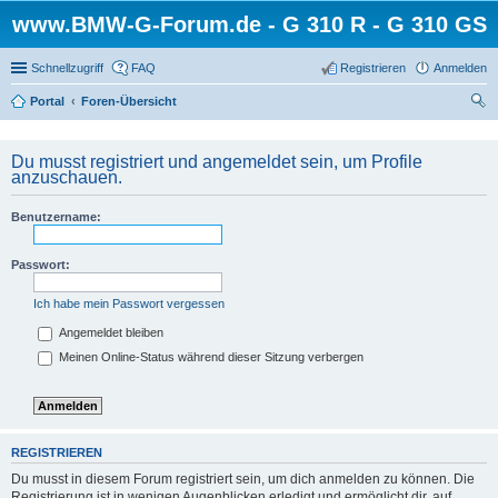
www.BMW-G-Forum.de - G 310 R - G 310 GS
Schnellzugriff
FAQ
Registrieren
Anmelden
Portal
Foren-Übersicht
uc
he
Du musst registriert und angemeldet sein, um Profile
anzuschauen.
Benutzername:
Passwort:
Ich habe mein Passwort vergessen
Angemeldet bleiben
Meinen Online-Status während dieser Sitzung verbergen
REGISTRIEREN
Du musst in diesem Forum registriert sein, um dich anmelden zu können. Die
Registrierung ist in wenigen Augenblicken erledigt und ermöglicht dir, auf