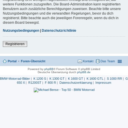
weitere Funktionen zuzugreifen. Die Board-Administration kann registrierten
Benutzern auch zusätzliche Berechtigungen zuweisen. Beachte bitte unsere
Nutzungsbedingungen und die verwandten Regelungen, bevor du dich
registrierst. Bitte beachte auch die jeweiligen Forenregeln, wenn du dich in
diesem Board bewegst.
Nutzungsbedingungen
|
Datenschutzrichtlinie
Registrieren
Portal
Foren-Übersicht
Kontakt
Das Team
Powered by
phpBB
® Forum Software © phpBB Limited
Deutsche Übersetzung durch
phpBB.de
BMW-Motorrad-Bilder
|
K 1200 S
|
K 1300 GT
|
K 1600 GT
|
K 1600 GTL
|
S 1000 RR
|
G
650 X
|
R1200ST
|
F 800 R
|
Datenschutzerklaerung
|
Impressum