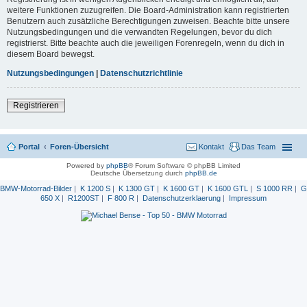
weitere Funktionen zuzugreifen. Die Board-Administration kann registrierten
Benutzern auch zusätzliche Berechtigungen zuweisen. Beachte bitte unsere
Nutzungsbedingungen und die verwandten Regelungen, bevor du dich
registrierst. Bitte beachte auch die jeweiligen Forenregeln, wenn du dich in
diesem Board bewegst.
Nutzungsbedingungen
|
Datenschutzrichtlinie
Registrieren
Portal
Foren-Übersicht
Kontakt
Das Team
Powered by
phpBB
® Forum Software © phpBB Limited
Deutsche Übersetzung durch
phpBB.de
BMW-Motorrad-Bilder
|
K 1200 S
|
K 1300 GT
|
K 1600 GT
|
K 1600 GTL
|
S 1000 RR
|
G
650 X
|
R1200ST
|
F 800 R
|
Datenschutzerklaerung
|
Impressum