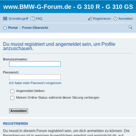
www.BMW-G-Forum.de - G 310 R - G 310 GS
Schnellzugriff
FAQ
Registrieren
Anmelden
Portal
Foren-Übersicht
uc
he
Du musst registriert und angemeldet sein, um Profile
anzuschauen.
Benutzername:
Passwort:
Ich habe mein Passwort vergessen
Angemeldet bleiben
Meinen Online-Status während dieser Sitzung verbergen
REGISTRIEREN
Du musst in diesem Forum registriert sein, um dich anmelden zu können. Die
Registrierung ist in wenigen Augenblicken erledigt und ermöglicht dir, auf