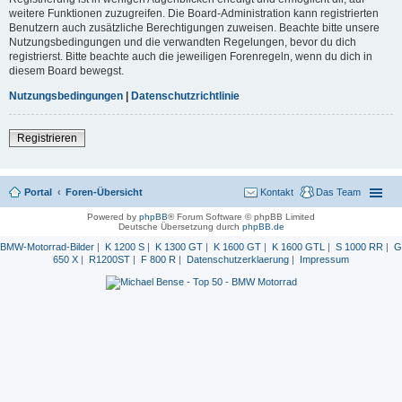
weitere Funktionen zuzugreifen. Die Board-Administration kann registrierten
Benutzern auch zusätzliche Berechtigungen zuweisen. Beachte bitte unsere
Nutzungsbedingungen und die verwandten Regelungen, bevor du dich
registrierst. Bitte beachte auch die jeweiligen Forenregeln, wenn du dich in
diesem Board bewegst.
Nutzungsbedingungen
|
Datenschutzrichtlinie
Registrieren
Portal
Foren-Übersicht
Kontakt
Das Team
Powered by
phpBB
® Forum Software © phpBB Limited
Deutsche Übersetzung durch
phpBB.de
BMW-Motorrad-Bilder
|
K 1200 S
|
K 1300 GT
|
K 1600 GT
|
K 1600 GTL
|
S 1000 RR
|
G
650 X
|
R1200ST
|
F 800 R
|
Datenschutzerklaerung
|
Impressum