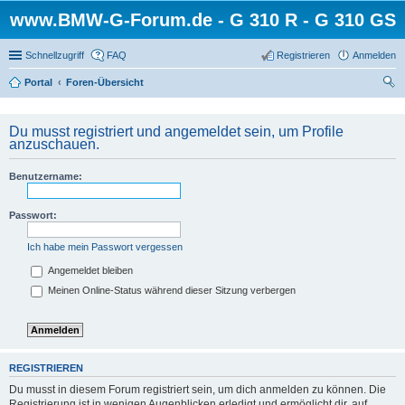
www.BMW-G-Forum.de - G 310 R - G 310 GS
Schnellzugriff
FAQ
Registrieren
Anmelden
Portal
Foren-Übersicht
uc
he
Du musst registriert und angemeldet sein, um Profile
anzuschauen.
Benutzername:
Passwort:
Ich habe mein Passwort vergessen
Angemeldet bleiben
Meinen Online-Status während dieser Sitzung verbergen
REGISTRIEREN
Du musst in diesem Forum registriert sein, um dich anmelden zu können. Die
Registrierung ist in wenigen Augenblicken erledigt und ermöglicht dir, auf