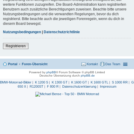
weitere Funktionen zuzugreifen. Die Board-Administration kann registrierten
Benutzern auch zusätzliche Berechtigungen zuweisen. Beachte bitte unsere
Nutzungsbedingungen und die verwandten Regelungen, bevor du dich
registrierst. Bitte beachte auch die jeweiligen Forenregeln, wenn du dich in
diesem Board bewegst.
Nutzungsbedingungen
|
Datenschutzrichtlinie
Registrieren
Portal
Foren-Übersicht
Kontakt
Das Team
Powered by
phpBB
® Forum Software © phpBB Limited
Deutsche Übersetzung durch
phpBB.de
BMW-Motorrad-Bilder
|
K 1200 S
|
K 1300 GT
|
K 1600 GT
|
K 1600 GTL
|
S 1000 RR
|
G
650 X
|
R1200ST
|
F 800 R
|
Datenschutzerklaerung
|
Impressum