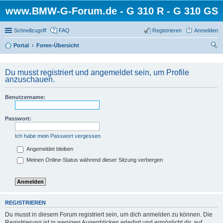
www.BMW-G-Forum.de - G 310 R - G 310 GS
Schnellzugriff
FAQ
Registrieren
Anmelden
Portal
Foren-Übersicht
uc
he
Du musst registriert und angemeldet sein, um Profile
anzuschauen.
Benutzername:
Passwort:
Ich habe mein Passwort vergessen
Angemeldet bleiben
Meinen Online-Status während dieser Sitzung verbergen
REGISTRIEREN
Du musst in diesem Forum registriert sein, um dich anmelden zu können. Die
Registrierung ist in wenigen Augenblicken erledigt und ermöglicht dir, auf