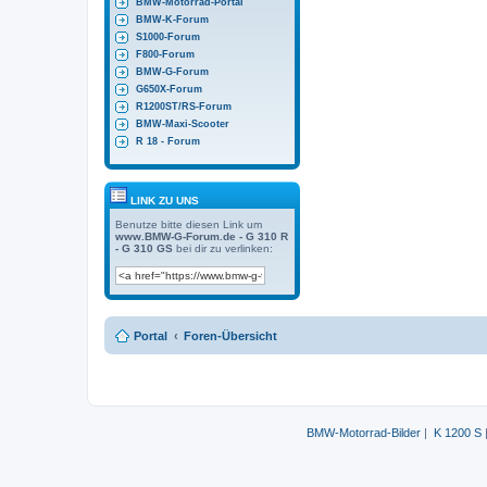
BMW-Motorrad-Portal
BMW-K-Forum
S1000-Forum
F800-Forum
BMW-G-Forum
G650X-Forum
R1200ST/RS-Forum
BMW-Maxi-Scooter
R 18 - Forum
LINK ZU UNS
Benutze bitte diesen Link um
www.BMW-G-Forum.de - G 310 R
- G 310 GS
bei dir zu verlinken:
Portal
Foren-Übersicht
BMW-Motorrad-Bilder
|
K 1200 S