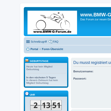
www.BMW-G-F
Das Forum zur neuen Ein
Schnellzugriff
FAQ
Portal
Foren-Übersicht
GEBURTSTAGE
Du musst registriert
Heute hat kein Mitglied
Geburtstag
Benutzername:
In den nächsten 5 Tagen
Passwort:
In diesem Zeitraum hat kein
Mitglied Geburtstag
UHR