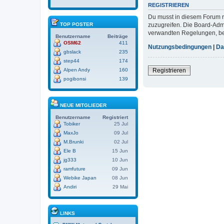
REGISTRIEREN
Du musst in diesem Forum re
zuzugreifen. Die Board-Adm
TOP POSTER
verwandten Regelungen, bevo
Benutzername
Beiträge
OSM62
411
Nutzungsbedingungen
|
Da
gbslack
235
step44
174
Registrieren
Alpen Andy
160
pogibonsi
139
NEUE MITGLIEDER
Benutzername
Registriert
Tobiker
25 Jul
MaxJo
09 Jul
M.Brunki
02 Jul
Ele B
15 Jun
jg333
10 Jun
ramfuture
09 Jun
Webike Japan
08 Jun
Andiri
29 Mai
LINKS