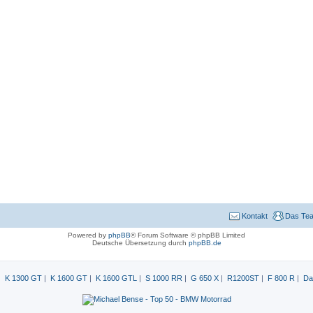
Kontakt
Das Te
Powered by
phpBB
® Forum Software © phpBB Limited
Deutsche Übersetzung durch
phpBB.de
|
K 1300 GT
|
K 1600 GT
|
K 1600 GTL
|
S 1000 RR
|
G 650 X
|
R1200ST
|
F 800 R
|
Da