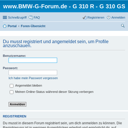
www.BMW-G-Forum.de - G 310 R - G 310 GS
Schnellzugriff
FAQ
Registrieren
Anmelden
Portal
Foren-Übersicht
uc
he
Du musst registriert und angemeldet sein, um Profile
anzuschauen.
Benutzername:
Passwort:
Ich habe mein Passwort vergessen
Angemeldet bleiben
Meinen Online-Status während dieser Sitzung verbergen
REGISTRIEREN
Du musst in diesem Forum registriert sein, um dich anmelden zu können. Die
Registrierung ist in wenigen Augenblicken erledigt und ermöglicht dir, auf