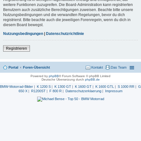
weitere Funktionen zuzugreifen. Die Board-Administration kann registrierten
Benutzern auch zusätzliche Berechtigungen zuweisen. Beachte bitte unsere
Nutzungsbedingungen und die verwandten Regelungen, bevor du dich
registrierst. Bitte beachte auch die jeweiligen Forenregeln, wenn du dich in
diesem Board bewegst.
Nutzungsbedingungen
|
Datenschutzrichtlinie
Registrieren
Portal
Foren-Übersicht
Kontakt
Das Team
Powered by
phpBB
® Forum Software © phpBB Limited
Deutsche Übersetzung durch
phpBB.de
BMW-Motorrad-Bilder
|
K 1200 S
|
K 1300 GT
|
K 1600 GT
|
K 1600 GTL
|
S 1000 RR
|
G
650 X
|
R1200ST
|
F 800 R
|
Datenschutzerklaerung
|
Impressum