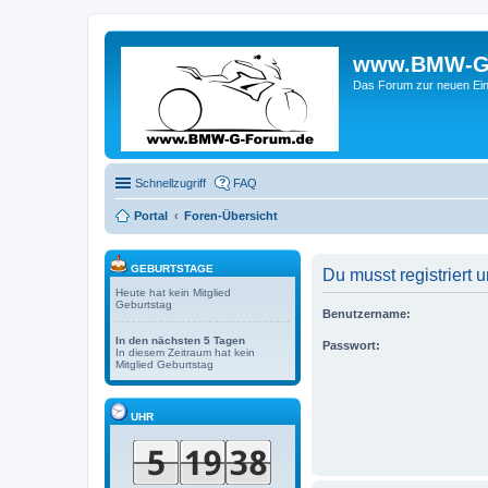
www.BMW-G-F
Das Forum zur neuen Ein
Schnellzugriff
FAQ
Portal
Foren-Übersicht
GEBURTSTAGE
Du musst registriert
Heute hat kein Mitglied
Geburtstag
Benutzername:
In den nächsten 5 Tagen
Passwort:
In diesem Zeitraum hat kein
Mitglied Geburtstag
UHR