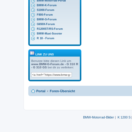
BMW-Motorrad-Portal
BMW-K-Forum
S1000-Forum
F800-Forum
BMW-G-Forum
G650X-Forum
R1200ST/RS-Forum
BMW-Maxi-Scooter
R 18 - Forum
LINK ZU UNS
Benutze bitte diesen Link um
www.BMW-G-Forum.de - G 310 R
- G 310 GS
bei dir zu verlinken:
Portal
Foren-Übersicht
BMW-Motorrad-Bilder
|
K 1200 S