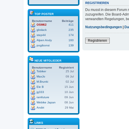
REGISTRIEREN
Du musst in diesem Forum re
zuzugreifen. Die Board-Adm
TOP POSTER
verwandten Regelungen, bevo
Benutzername
Beiträge
OSM62
411
Nutzungsbedingungen
|
Da
gbslack
235
step44
174
Registrieren
Alpen Andy
160
pogibonsi
139
NEUE MITGLIEDER
Benutzername
Registriert
Tobiker
25 Jul
MaxJo
09 Jul
M.Brunki
02 Jul
Ele B
15 Jun
jg333
10 Jun
ramfuture
09 Jun
Webike Japan
08 Jun
Andiri
29 Mai
LINKS