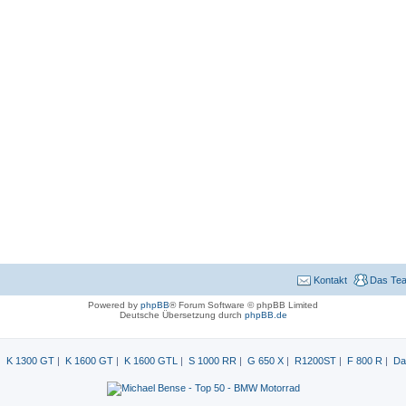
Kontakt
Das Te
Powered by
phpBB
® Forum Software © phpBB Limited
Deutsche Übersetzung durch
phpBB.de
|
K 1300 GT
|
K 1600 GT
|
K 1600 GTL
|
S 1000 RR
|
G 650 X
|
R1200ST
|
F 800 R
|
Da