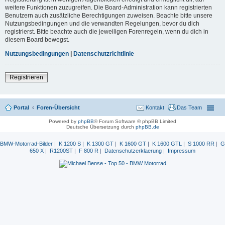
weitere Funktionen zuzugreifen. Die Board-Administration kann registrierten
Benutzern auch zusätzliche Berechtigungen zuweisen. Beachte bitte unsere
Nutzungsbedingungen und die verwandten Regelungen, bevor du dich
registrierst. Bitte beachte auch die jeweiligen Forenregeln, wenn du dich in
diesem Board bewegst.
Nutzungsbedingungen
|
Datenschutzrichtlinie
Registrieren
Portal
Foren-Übersicht
Kontakt
Das Team
Powered by
phpBB
® Forum Software © phpBB Limited
Deutsche Übersetzung durch
phpBB.de
BMW-Motorrad-Bilder
|
K 1200 S
|
K 1300 GT
|
K 1600 GT
|
K 1600 GTL
|
S 1000 RR
|
G
650 X
|
R1200ST
|
F 800 R
|
Datenschutzerklaerung
|
Impressum