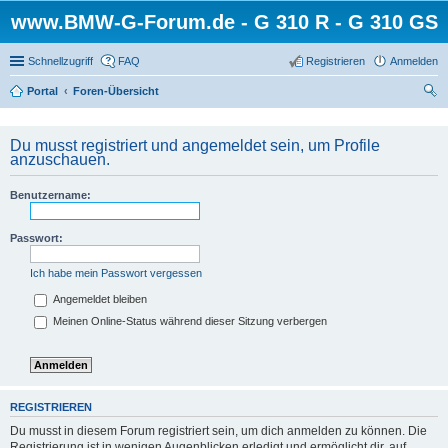
www.BMW-G-Forum.de - G 310 R - G 310 GS
Schnellzugriff
FAQ
Registrieren
Anmelden
Portal
Foren-Übersicht
uc
he
Du musst registriert und angemeldet sein, um Profile
anzuschauen.
Benutzername:
Passwort:
Ich habe mein Passwort vergessen
Angemeldet bleiben
Meinen Online-Status während dieser Sitzung verbergen
REGISTRIEREN
Du musst in diesem Forum registriert sein, um dich anmelden zu können. Die
Registrierung ist in wenigen Augenblicken erledigt und ermöglicht dir, auf