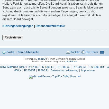
weitere Funktionen zuzugreifen. Die Board-Administration kann registrierten
Benutzern auch zusätzliche Berechtigungen zuweisen. Beachte bitte unsere
Nutzungsbedingungen und die verwandten Regelungen, bevor du dich
registrierst. Bitte beachte auch die jeweiligen Forenregeln, wenn du dich in
diesem Board bewegst.
Nutzungsbedingungen
|
Datenschutzrichtlinie
Registrieren
Portal
Foren-Übersicht
Kontakt
Das Team
Powered by
phpBB
® Forum Software © phpBB Limited
Deutsche Übersetzung durch
phpBB.de
BMW-Motorrad-Bilder
|
K 1200 S
|
K 1300 GT
|
K 1600 GT
|
K 1600 GTL
|
S 1000 RR
|
G
650 X
|
R1200ST
|
F 800 R
|
Datenschutzerklaerung
|
Impressum