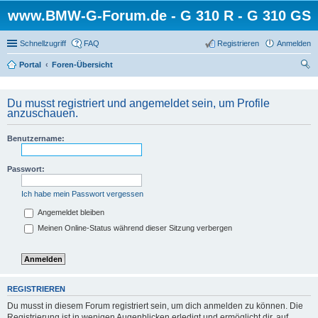
www.BMW-G-Forum.de - G 310 R - G 310 GS
Schnellzugriff
FAQ
Registrieren
Anmelden
Portal
Foren-Übersicht
uc
he
Du musst registriert und angemeldet sein, um Profile
anzuschauen.
Benutzername:
Passwort:
Ich habe mein Passwort vergessen
Angemeldet bleiben
Meinen Online-Status während dieser Sitzung verbergen
REGISTRIEREN
Du musst in diesem Forum registriert sein, um dich anmelden zu können. Die
Registrierung ist in wenigen Augenblicken erledigt und ermöglicht dir, auf