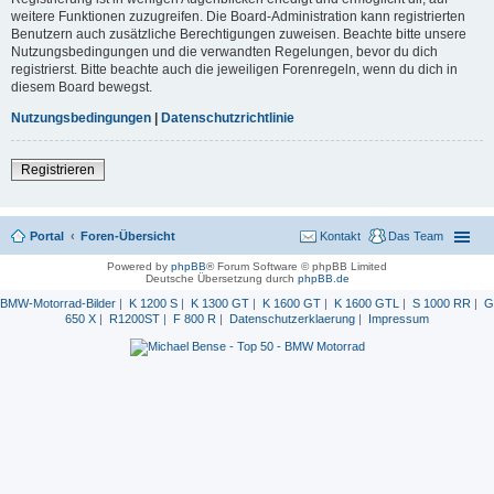
weitere Funktionen zuzugreifen. Die Board-Administration kann registrierten
Benutzern auch zusätzliche Berechtigungen zuweisen. Beachte bitte unsere
Nutzungsbedingungen und die verwandten Regelungen, bevor du dich
registrierst. Bitte beachte auch die jeweiligen Forenregeln, wenn du dich in
diesem Board bewegst.
Nutzungsbedingungen
|
Datenschutzrichtlinie
Registrieren
Portal
Foren-Übersicht
Kontakt
Das Team
Powered by
phpBB
® Forum Software © phpBB Limited
Deutsche Übersetzung durch
phpBB.de
BMW-Motorrad-Bilder
|
K 1200 S
|
K 1300 GT
|
K 1600 GT
|
K 1600 GTL
|
S 1000 RR
|
G
650 X
|
R1200ST
|
F 800 R
|
Datenschutzerklaerung
|
Impressum