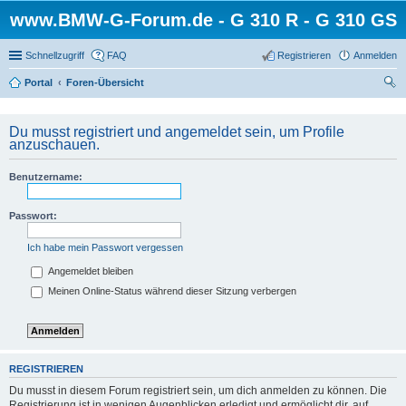
www.BMW-G-Forum.de - G 310 R - G 310 GS
Schnellzugriff
FAQ
Registrieren
Anmelden
Portal
Foren-Übersicht
uc
he
Du musst registriert und angemeldet sein, um Profile
anzuschauen.
Benutzername:
Passwort:
Ich habe mein Passwort vergessen
Angemeldet bleiben
Meinen Online-Status während dieser Sitzung verbergen
REGISTRIEREN
Du musst in diesem Forum registriert sein, um dich anmelden zu können. Die
Registrierung ist in wenigen Augenblicken erledigt und ermöglicht dir, auf