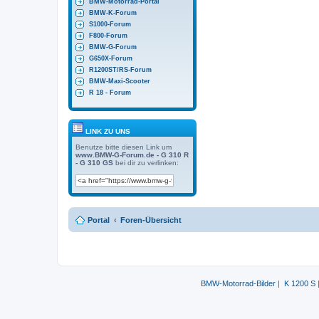
BMW-Motorrad-Portal
BMW-K-Forum
S1000-Forum
F800-Forum
BMW-G-Forum
G650X-Forum
R1200ST/RS-Forum
BMW-Maxi-Scooter
R 18 - Forum
LINK ZU UNS
Benutze bitte diesen Link um
www.BMW-G-Forum.de - G 310 R
- G 310 GS
bei dir zu verlinken:
Portal
Foren-Übersicht
BMW-Motorrad-Bilder
|
K 1200 S