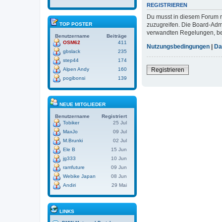
REGISTRIEREN
Du musst in diesem Forum re
zuzugreifen. Die Board-Adm
TOP POSTER
verwandten Regelungen, bevo
Benutzername
Beiträge
OSM62
411
Nutzungsbedingungen
|
Da
gbslack
235
step44
174
Registrieren
Alpen Andy
160
pogibonsi
139
NEUE MITGLIEDER
Benutzername
Registriert
Tobiker
25 Jul
MaxJo
09 Jul
M.Brunki
02 Jul
Ele B
15 Jun
jg333
10 Jun
ramfuture
09 Jun
Webike Japan
08 Jun
Andiri
29 Mai
LINKS