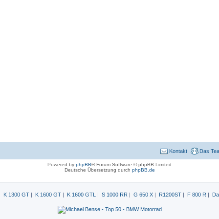
Kontakt
Das Te
Powered by
phpBB
® Forum Software © phpBB Limited
Deutsche Übersetzung durch
phpBB.de
|
K 1300 GT
|
K 1600 GT
|
K 1600 GTL
|
S 1000 RR
|
G 650 X
|
R1200ST
|
F 800 R
|
Da