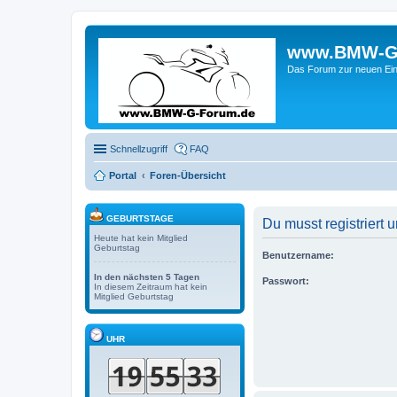
www.BMW-G-F
Das Forum zur neuen Ein
Schnellzugriff
FAQ
Portal
Foren-Übersicht
GEBURTSTAGE
Du musst registriert
Heute hat kein Mitglied
Geburtstag
Benutzername:
In den nächsten 5 Tagen
Passwort:
In diesem Zeitraum hat kein
Mitglied Geburtstag
UHR