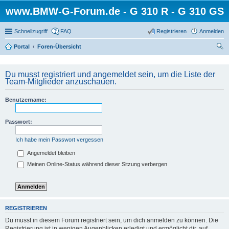
www.BMW-G-Forum.de - G 310 R - G 310 GS
Schnellzugriff
FAQ
Registrieren
Anmelden
Portal
Foren-Übersicht
uc
he
Du musst registriert und angemeldet sein, um die Liste der
Team-Mitglieder anzuschauen.
Benutzername:
Passwort:
Ich habe mein Passwort vergessen
Angemeldet bleiben
Meinen Online-Status während dieser Sitzung verbergen
REGISTRIEREN
Du musst in diesem Forum registriert sein, um dich anmelden zu können. Die
Registrierung ist in wenigen Augenblicken erledigt und ermöglicht dir, auf