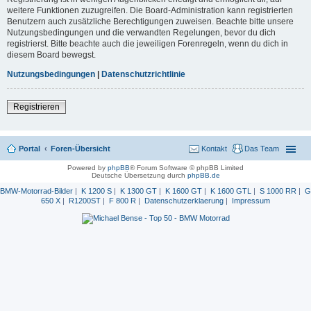
weitere Funktionen zuzugreifen. Die Board-Administration kann registrierten
Benutzern auch zusätzliche Berechtigungen zuweisen. Beachte bitte unsere
Nutzungsbedingungen und die verwandten Regelungen, bevor du dich
registrierst. Bitte beachte auch die jeweiligen Forenregeln, wenn du dich in
diesem Board bewegst.
Nutzungsbedingungen
|
Datenschutzrichtlinie
Registrieren
Portal
Foren-Übersicht
Kontakt
Das Team
Powered by
phpBB
® Forum Software © phpBB Limited
Deutsche Übersetzung durch
phpBB.de
BMW-Motorrad-Bilder
|
K 1200 S
|
K 1300 GT
|
K 1600 GT
|
K 1600 GTL
|
S 1000 RR
|
G
650 X
|
R1200ST
|
F 800 R
|
Datenschutzerklaerung
|
Impressum