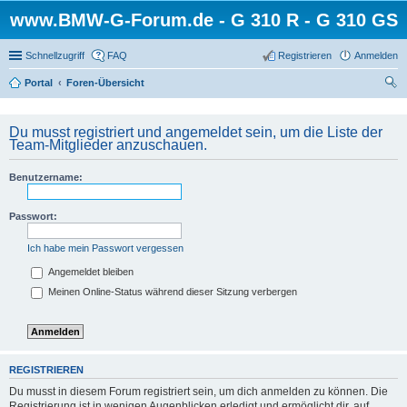
www.BMW-G-Forum.de - G 310 R - G 310 GS
Schnellzugriff
FAQ
Registrieren
Anmelden
Portal
Foren-Übersicht
uc
he
Du musst registriert und angemeldet sein, um die Liste der
Team-Mitglieder anzuschauen.
Benutzername:
Passwort:
Ich habe mein Passwort vergessen
Angemeldet bleiben
Meinen Online-Status während dieser Sitzung verbergen
REGISTRIEREN
Du musst in diesem Forum registriert sein, um dich anmelden zu können. Die
Registrierung ist in wenigen Augenblicken erledigt und ermöglicht dir, auf