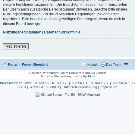
weitere Funktionen zuzugreifen. Die Board-Administration kann registrierten
Benutzern auch zusätzliche Berechtigungen zuweisen. Beachte bitte unsere
Nutzungsbedingungen und die verwandten Regelungen, bevor du dich
registrierst. Bitte beachte auch die jeweiligen Forenregeln, wenn du dich in
diesem Board bewegst.
Nutzungsbedingungen
|
Datenschutzrichtlinie
Registrieren
Portal
Foren-Übersicht
Kontakt
Das Team
Powered by
phpBB
® Forum Software © phpBB Limited
Deutsche Übersetzung durch
phpBB.de
BMW-Motorrad-Bilder
|
K 1200 S
|
K 1300 GT
|
K 1600 GT
|
K 1600 GTL
|
S 1000 RR
|
G
650 X
|
R1200ST
|
F 800 R
|
Datenschutzerklaerung
|
Impressum