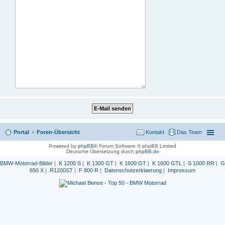
Portal
Foren-Übersicht
Kontakt
Das Team
Powered by
phpBB
® Forum Software © phpBB Limited
Deutsche Übersetzung durch
phpBB.de
BMW-Motorrad-Bilder
|
K 1200 S
|
K 1300 GT
|
K 1600 GT
|
K 1600 GTL
|
S 1000 RR
|
G
650 X
|
R1200ST
|
F 800 R
|
Datenschutzerklaerung
|
Impressum