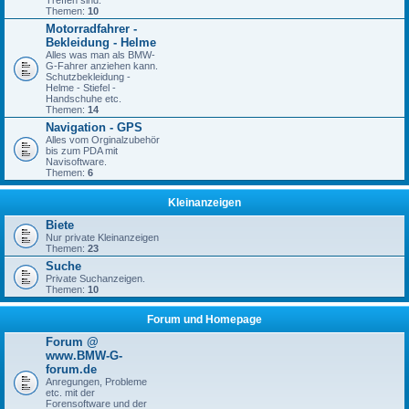
Treffen sind.
Themen:
10
Motorradfahrer -
Bekleidung - Helme
Alles was man als BMW-
G-Fahrer anziehen kann.
Schutzbekleidung -
Helme - Stiefel -
Handschuhe etc.
Themen:
14
Navigation - GPS
Alles vom Orginalzubehör
bis zum PDA mit
Navisoftware.
Themen:
6
Kleinanzeigen
Biete
Nur private Kleinanzeigen
Themen:
23
Suche
Private Suchanzeigen.
Themen:
10
Forum und Homepage
Forum @
www.BMW-G-
forum.de
Anregungen, Probleme
etc. mit der
Forensoftware und der