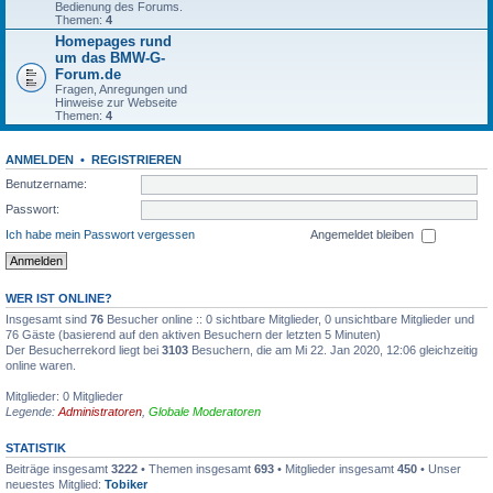
Bedienung des Forums.
Themen:
4
Homepages rund
um das BMW-G-
Forum.de
Fragen, Anregungen und
Hinweise zur Webseite
Themen:
4
ANMELDEN
•
REGISTRIEREN
Benutzername:
Passwort:
Ich habe mein Passwort vergessen
Angemeldet bleiben
WER IST ONLINE?
Insgesamt sind
76
Besucher online :: 0 sichtbare Mitglieder, 0 unsichtbare Mitglieder und
76 Gäste (basierend auf den aktiven Besuchern der letzten 5 Minuten)
Der Besucherrekord liegt bei
3103
Besuchern, die am Mi 22. Jan 2020, 12:06 gleichzeitig
online waren.
Mitglieder: 0 Mitglieder
Legende:
Administratoren
,
Globale Moderatoren
STATISTIK
Beiträge insgesamt
3222
• Themen insgesamt
693
• Mitglieder insgesamt
450
• Unser
neuestes Mitglied:
Tobiker