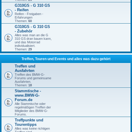
G310GS - G 310 GS
- Reifen
Reifen - Freigaben -
Erfahrungen
Themen:
60
G310GS - G 310 GS
- Zubehör
Alles was man an die G
310 GS dran bauen kann,
und das Motorrad
individualisiert.
Themen:
29
Treffen, Touren und Events und alles was dazu gehört
Treffen und
Ausfahrten
Treffen des BMW-G-
Forums und gemeinsame
Ausfahrten.
Themen:
18
Stammtische -
www.BMW-G-
Forum.de
Alle Stammische oder
regelmäßigen Treffen der
Mitglieder des BMW-G-
Forums.
Treffpunkte und
Tourentipps
Alles was keine richtigen