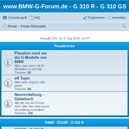
www.BMW-G-Forum.de - G 310 R - G 310 GS
Schnellzugriff
FAQ
Registrieren
Anmelden
Portal
Foren-Übersicht
uc
Aktuelle Zeit: So 9. Aug 2026, 16:37
he
Plauderecke
Plaudern rund um
die G-Modelle von
BMW
Alles was noch mit G-
Modellen zu tun hat.
Themen:
60
off Topic
Alles was nirgens rein
passt.
Themen:
84
Neuvorstellung -
Gästebuch
Alle die neu im Forum
sind, bitte hier eine kurze
Vorstellung schreiben.
Themen:
106
BMW - G310R - G 310 R