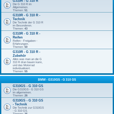
G310R - G 310 R
Die G 310 R im
Allgemeinen.
Themen:
51
G310R - G 310 R -
Technik
Die Technik der G 310 R
im Besonderen.
Themen:
43
G310R - G 310 R -
Reifen
Reifen - Freigaben -
Erfahrungen.
Themen:
50
G310R - G 310 R -
Zubehör
Alles was man an die G
310 R dran bauen kann,
und das Motorrad
individualisiert.
Themen:
55
BMW - G310GS - G 310 GS
G310GS - G 310 GS
Die G310GS - G 310 GS
im allgemeinen.
Themen:
26
G310GS - G 310 GS
- Technik
Die Technik zur G310GS
- G 310 GS.
Themen:
25